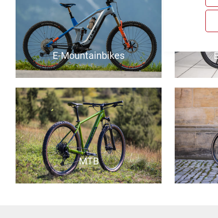
E-Mountainbikes
E
MTB