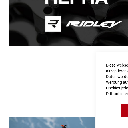
Diese Websei
akzeptieren 
Seit unser
Daten werden
Werbung auf 
Fachgeschä
Cookies jede
s
Drittanbiete