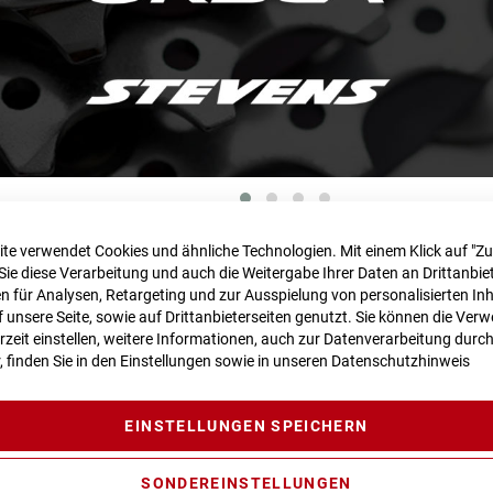
te verwendet Cookies und ähnliche Technologien. Mit einem Klick auf "Z
Sie diese Verarbeitung und auch die Weitergabe Ihrer Daten an Drittanbiet
er Gründung im Jahr 1997 sind wir eines der führen
 für Analysen, Retargeting und zur Ausspielung von personalisierten In
unsere Seite, sowie auf Drittanbieterseiten genutzt. Sie können die Ve
fte im Raum Regensburg. Unser größtes Anliegen is
rzeit einstellen, weitere Informationen, auch zur Datenverarbeitung durc
ich auf Ihrem Rad wohlfühlen und damit Spaß habe
r, finden Sie in den Einstellungen sowie in unseren
Datenschutzhinweis
EINSTELLUNGEN SPEICHERN
SONDEREINSTELLUNGEN