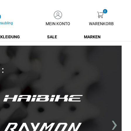
0
raubling
MEIN KONTO
WARENKORB
Zum
Inhalt
KLEIDUNG
SALE
MARKEN
springen
›