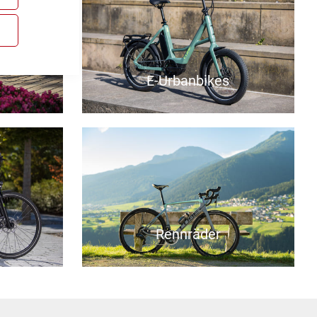
E-Urbanbikes
r
Rennräder