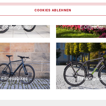
COOKIES ABLEHNEN
-Trekkingräder
E-Cityräder
Fitnessbikes
Trekkingräde