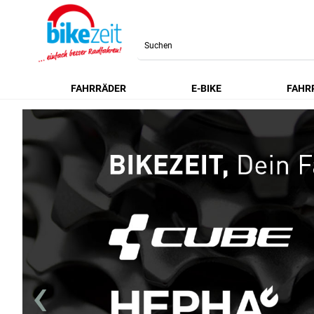
Search
FAHRRÄDER
E-BIKE
FAHR
‹