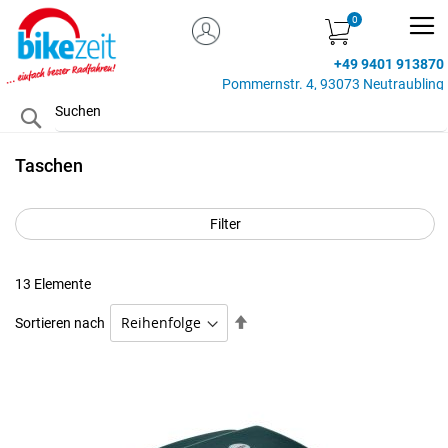
MEIN KONTO
Zum
Inhalt
+49 9401 913870
springen
Pommernstr. 4, 93073 Neutraubling
Search
Taschen
Filter
13
Elemente
Absteigend
Sortieren nach
sortieren