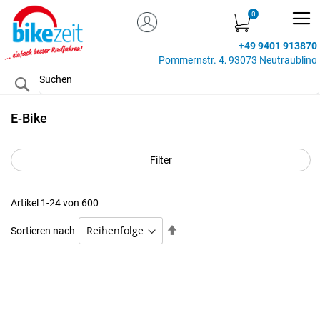
MEIN KONTO
Zum
Inhalt
+49 9401 913870
springen
Pommernstr. 4, 93073 Neutraubling
Search
E-Bike
Filter
Artikel
1
-
24
von
600
Absteigend
Sortieren nach
sortieren