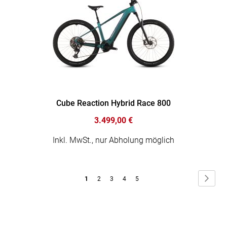
Cube Reaction Hybrid Race 800
3.499,00 €
Inkl. MwSt., nur Abholung möglich
Seite
Seite
Weite
Sie
Seite
Seite
Seite
Seite
1
2
3
4
5
lesen
gerade
die