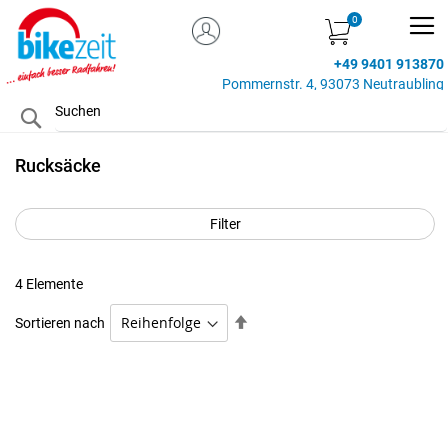
MEIN KONTO
Zum
Inhalt
+49 9401 913870
springen
Pommernstr. 4, 93073 Neutraubling
Search
Rucksäcke
Filter
4
Elemente
Absteigend
Sortieren nach
sortieren