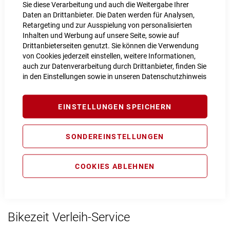
· Testmodule für Griffe, Pedale, Sättel,
Sie diese Verarbeitung und auch die Weitergabe Ihrer
Beleuchtung und Klingeln
Daten an Drittanbieter. Die Daten werden für Analysen,
· Probieren der Kindersitze und –anhänger,
Retargeting und zur Ausspielung von personalisierten
auch mit Ihrem Kind
Inhalten und Werbung auf unsere Seite, sowie auf
Drittanbieterseiten genutzt. Sie können die Verwendung
von Cookies jederzeit einstellen, weitere Informationen,
auch zur Datenverarbeitung durch Drittanbieter, finden Sie
Bikezeit Gebrauchtrad-Service
in den Einstellungen sowie in unseren
Datenschutzhinweis
· Inzahlungnahme des Altrades für einen
reduzierten Neupreis
EINSTELLUNGEN SPEICHERN
· Realistische und faire Ermittlung des
erzielbaren Marktwertes
· Provisionsfreie Vermittlung aller Räder über
SONDEREINSTELLUNGEN
unsere Gebrauchtradbörse
· Monatliche organisierter Fahrradflohmarkt
· Verpackung und Versand für selbst verkaufte
COOKIES ABLEHNEN
Räder
Bikezeit Verleih-Service