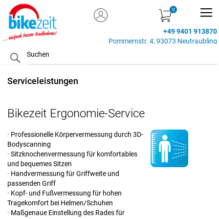
MEIN KONTO
Zum
Inhalt
+49 9401 913870
springen
Pommernstr. 4, 93073 Neutraubling
Search
Serviceleistungen
Bikezeit Ergonomie-Service
· Professionelle Körpervermessung durch 3D-
Bodyscanning
· Sitzknochenvermessung für komfortables
und bequemes Sitzen
· Handvermessung für Griffweite und
passenden Griff
· Kopf- und Fußvermessung für hohen
Tragekomfort bei Helmen/Schuhen
· Maßgenaue Einstellung des Rades für