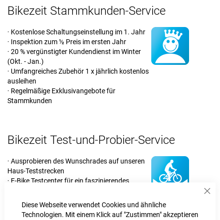
Bikezeit Stammkunden-Service
· Kostenlose Schaltungseinstellung im 1. Jahr
· Inspektion zum ½ Preis im ersten Jahr
· 20 % vergünstigter Kundendienst im Winter
(Okt. - Jan.)
· Umfangreiches Zubehör 1 x jährlich kostenlos
ausleihen
· Regelmäßige Exklusivangebote für
Stammkunden
Bikezeit Test-und-Probier-Service
· Ausprobieren des Wunschrades auf unseren
Haus-Teststrecken
· E-Bike Testcenter für ein faszinierendes
Erlebnis aktueller Technologie
Sch
· Umfangreiche Testflotte an Mountain-Bikes,
Diese Webseite verwendet Cookies und ähnliche
Trekking- und Rennrädern
Technologien. Mit einem Klick auf "Zustimmen" akzeptieren