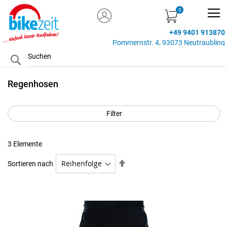
MEIN KONTO
Zum
Inhalt
+49 9401 913870
springen
Pommernstr. 4, 93073 Neutraubling
Search
Regenhosen
Filter
3
Elemente
Absteigend
Sortieren nach
sortieren