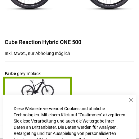
Zum
Cube Reaction Hybrid ONE 500
Anfang
der
Inkl. MwSt., nur Abholung möglich
Bildgalerie
springen
Farbe
grey´n´black
Sch
Produktanfrage stellen
Diese Webseite verwendet Cookies und ähnliche
Technologien. Mit einem Klick auf "Zustimmen" akzeptieren
Sie diese Verarbeitung und auch die Weitergabe Ihrer
Daten an Drittanbieter. Die Daten werden für Analysen,
Produkt Details
Retargeting und zur Ausspielung von personalisierten