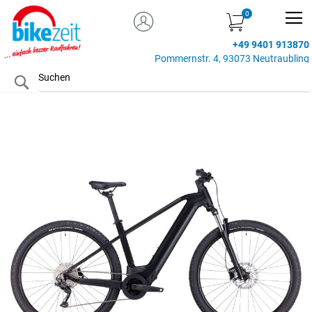
MEIN KONTO
Zum
Inhalt
+49 9401 913870
springen
Pommernstr. 4, 93073 Neutraubling
Search
Zum
Ende
der
Bildgalerie
springen