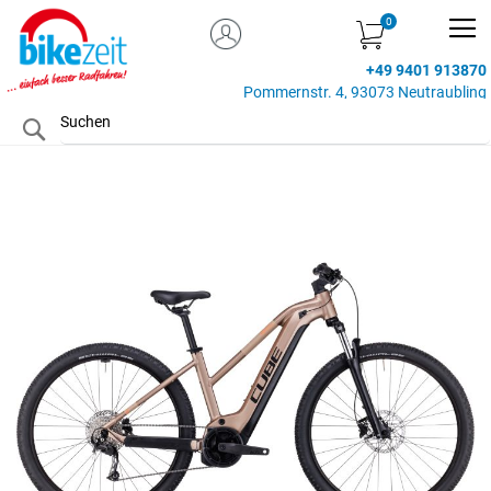
MEIN KONTO
Zum
Inhalt
+49 9401 913870
springen
Pommernstr. 4, 93073 Neutraubling
Search
Zum
Ende
der
Bildgalerie
springen