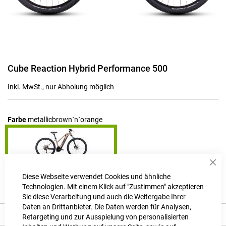
Zum
Cube Reaction Hybrid Performance 500
Anfang
der
Inkl. MwSt., nur Abholung möglich
Bildgalerie
springen
Farbe
metallicbrown´n´orange
Sch
Produktanfrage stellen
Diese Webseite verwendet Cookies und ähnliche
Technologien. Mit einem Klick auf "Zustimmen" akzeptieren
Sie diese Verarbeitung und auch die Weitergabe Ihrer
Daten an Drittanbieter. Die Daten werden für Analysen,
Produkt Details
Retargeting und zur Ausspielung von personalisierten