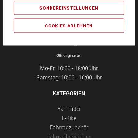
BIKEZEIT
SONDEREINSTELLUNGEN
Pommernstr. 4
93073 Neutraubling
COOKIES ABLEHNEN
Service-Hotline:
09401 - 91 38 70
E-Mail:
webshop@bikezeit.de
Öffnungszeiten
Mo-Fr: 10:00 - 18:00 Uhr
Samstag: 10:00 - 16:00 Uhr
KATEGORIEN
Fahrräder
E-Bike
Fahrradzubehör
Fahrradbekleidung