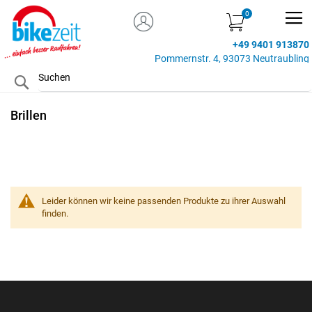
MEIN KONTO
Zum
Inhalt
+49 9401 913870
springen
Pommernstr. 4, 93073 Neutraubling
Search
Brillen
Leider können wir keine passenden Produkte zu ihrer Auswahl
finden.