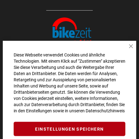
Sch
Diese Webseite verwendet Cookies und ähnliche
Technologien. Mit einem Klick auf "Zustimmen" akzeptieren
AKTIONEN UND NEUHEITEN ABONNIEREN UND
Sie diese Verarbeitung und auch die Weitergabe Ihrer
Daten an Drittanbieter. Die Daten werden für Analysen,
10€ GUTSCHEIN SICHERN!**
Retargeting und zur Ausspielung von personalisierten
Inhalten und Werbung auf unsere Seite, sowie auf
ANMELDEN
Drittanbieterseiten genutzt. Sie können die Verwendung
von Cookies jederzeit einstellen, weitere Informationen,
**Angebot gültig ab einem Bestellwert von 100€.
auch zur Datenverarbeitung durch Drittanbieter, finden Sie
in den Einstellungen sowie in unseren
Datenschutzhinweis
Abmeldung jederzeit möglich.
SO ERREICHEN SIE UNS
EINSTELLUNGEN SPEICHERN