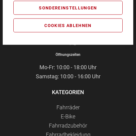
BIKEZEIT
SONDEREINSTELLUNGEN
Pommernstr. 4
93073 Neutraubling
COOKIES ABLEHNEN
Service-Hotline:
09401 - 91 38 70
E-Mail:
webshop@bikezeit.de
Öffnungszeiten
Mo-Fr: 10:00 - 18:00 Uhr
Samstag: 10:00 - 16:00 Uhr
KATEGORIEN
Fahrräder
E-Bike
Fahrradzubehör
Fahrradbekleidung