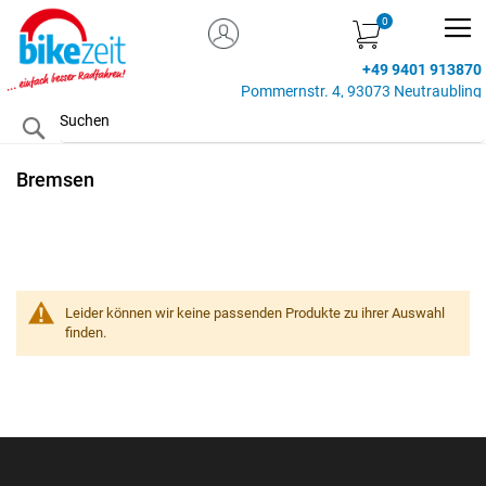
MEIN KONTO
Zum
Inhalt
+49 9401 913870
springen
Pommernstr. 4, 93073 Neutraubling
Search
Bremsen
Leider können wir keine passenden Produkte zu ihrer Auswahl
finden.