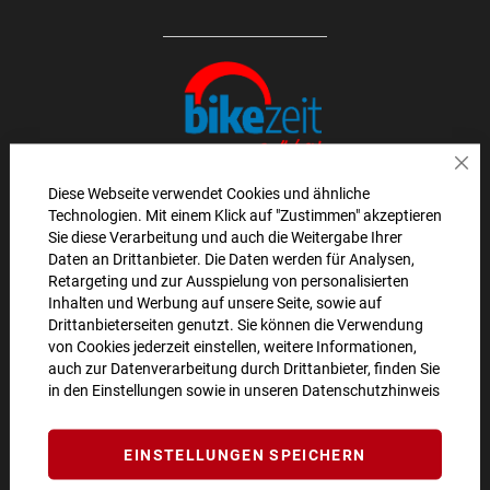
Sch
Diese Webseite verwendet Cookies und ähnliche
Technologien. Mit einem Klick auf "Zustimmen" akzeptieren
AKTIONEN UND NEUHEITEN ABONNIEREN UND
Sie diese Verarbeitung und auch die Weitergabe Ihrer
Daten an Drittanbieter. Die Daten werden für Analysen,
10€ GUTSCHEIN SICHERN!**
Retargeting und zur Ausspielung von personalisierten
Inhalten und Werbung auf unsere Seite, sowie auf
ANMELDEN
Drittanbieterseiten genutzt. Sie können die Verwendung
von Cookies jederzeit einstellen, weitere Informationen,
**Angebot gültig ab einem Bestellwert von 100€.
auch zur Datenverarbeitung durch Drittanbieter, finden Sie
in den Einstellungen sowie in unseren
Datenschutzhinweis
Abmeldung jederzeit möglich.
SO ERREICHEN SIE UNS
EINSTELLUNGEN SPEICHERN