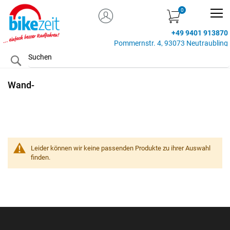
MEIN KONTO
Zum
Inhalt
+49 9401 913870
springen
Pommernstr. 4, 93073 Neutraubling
Search
Wand-
Leider können wir keine passenden Produkte zu ihrer Auswahl
finden.