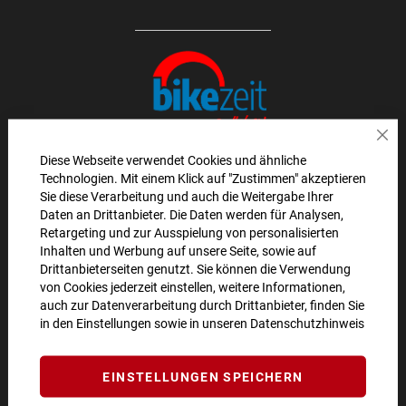
Sch
Diese Webseite verwendet Cookies und ähnliche
Technologien. Mit einem Klick auf "Zustimmen" akzeptieren
AKTIONEN UND NEUHEITEN ABONNIEREN UND
Sie diese Verarbeitung und auch die Weitergabe Ihrer
Daten an Drittanbieter. Die Daten werden für Analysen,
10€ GUTSCHEIN SICHERN!**
Retargeting und zur Ausspielung von personalisierten
Inhalten und Werbung auf unsere Seite, sowie auf
ANMELDEN
Drittanbieterseiten genutzt. Sie können die Verwendung
von Cookies jederzeit einstellen, weitere Informationen,
**Angebot gültig ab einem Bestellwert von 100€.
auch zur Datenverarbeitung durch Drittanbieter, finden Sie
in den Einstellungen sowie in unseren
Datenschutzhinweis
Abmeldung jederzeit möglich.
SO ERREICHEN SIE UNS
EINSTELLUNGEN SPEICHERN