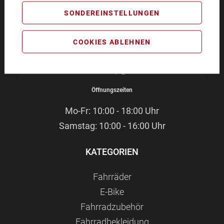
BIKEZEIT
SONDEREINSTELLUNGEN
Pommernstr. 4
93073 Neutraubling
COOKIES ABLEHNEN
Service-Hotline:
09401 - 91 38 70
E-Mail:
webshop@bikezeit.de
Öffnungszeiten
Mo-Fr: 10:00 - 18:00 Uhr
Samstag: 10:00 - 16:00 Uhr
KATEGORIEN
Fahrräder
E-Bike
Fahrradzubehör
Fahrradbekleidung