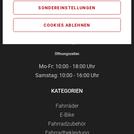
BIKEZEIT
SONDEREINSTELLUNGEN
Pommernstr. 4
93073 Neutraubling
COOKIES ABLEHNEN
Service-Hotline:
09401 - 91 38 70
E-Mail:
webshop@bikezeit.de
Öffnungszeiten
Mo-Fr: 10:00 - 18:00 Uhr
Samstag: 10:00 - 16:00 Uhr
KATEGORIEN
Fahrräder
E-Bike
Fahrradzubehör
Fahrradbekleidung