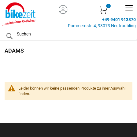
MEIN KONTO
Zum
Inhalt
+49 9401 913870
springen
Pommernstr. 4, 93073 Neutraubling
Search
ADAMS
Leider können wir keine passenden Produkte zu ihrer Auswahl
finden.