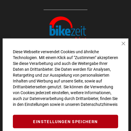
Sch
Diese Webseite verwendet Cookies und ähnliche
Technologien. Mit einem Klick auf "Zustimmen" akzeptieren
AKTIONEN UND NEUHEITEN ABONNIEREN UND
Sie diese Verarbeitung und auch die Weitergabe Ihrer
Daten an Drittanbieter. Die Daten werden für Analysen,
10€ GUTSCHEIN SICHERN!**
Retargeting und zur Ausspielung von personalisierten
Inhalten und Werbung auf unsere Seite, sowie auf
ANMELDEN
Drittanbieterseiten genutzt. Sie können die Verwendung
von Cookies jederzeit einstellen, weitere Informationen,
**Angebot gültig ab einem Bestellwert von 100€.
auch zur Datenverarbeitung durch Drittanbieter, finden Sie
in den Einstellungen sowie in unseren
Datenschutzhinweis
Abmeldung jederzeit möglich.
SO ERREICHEN SIE UNS
EINSTELLUNGEN SPEICHERN