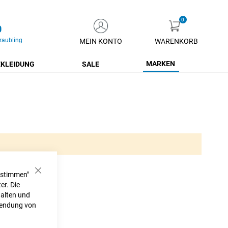
0
raubling
MEIN KONTO
WARENKORB
Zum
Inhalt
MARKEN
KLEIDUNG
SALE
springen
ustimmen"
Schließen
er. Die
halten und
rwendung von
h