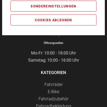
BIKEZEIT
SONDEREINSTELLUNGEN
Pommernstr. 4
93073 Neutraubling
COOKIES ABLEHNEN
Service-Hotline:
09401 - 91 38 70
E-Mail:
webshop@bikezeit.de
Öffnungszeiten
Mo-Fr: 10:00 - 18:00 Uhr
Samstag: 10:00 - 16:00 Uhr
KATEGORIEN
Fahrräder
E-Bike
Fahrradzubehör
Fahrradbekleidung