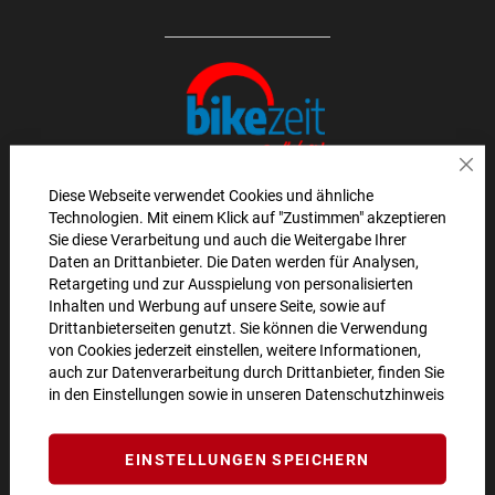
Sch
Diese Webseite verwendet Cookies und ähnliche
Technologien. Mit einem Klick auf "Zustimmen" akzeptieren
AKTIONEN UND NEUHEITEN ABONNIEREN UND
Sie diese Verarbeitung und auch die Weitergabe Ihrer
Daten an Drittanbieter. Die Daten werden für Analysen,
10€ GUTSCHEIN SICHERN!**
Retargeting und zur Ausspielung von personalisierten
Inhalten und Werbung auf unsere Seite, sowie auf
ANMELDEN
Drittanbieterseiten genutzt. Sie können die Verwendung
von Cookies jederzeit einstellen, weitere Informationen,
**Angebot gültig ab einem Bestellwert von 100€.
auch zur Datenverarbeitung durch Drittanbieter, finden Sie
in den Einstellungen sowie in unseren
Datenschutzhinweis
Abmeldung jederzeit möglich.
SO ERREICHEN SIE UNS
EINSTELLUNGEN SPEICHERN