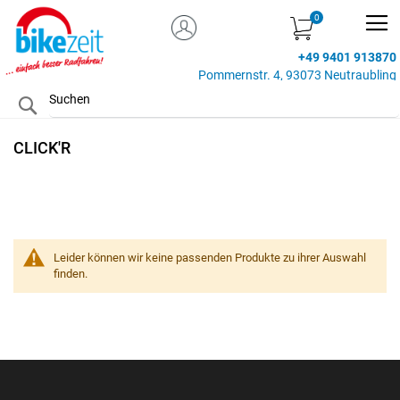
MEIN KONTO
Zum
Inhalt
+49 9401 913870
springen
Pommernstr. 4, 93073 Neutraubling
Search
CLICK'R
Leider können wir keine passenden Produkte zu ihrer Auswahl
finden.