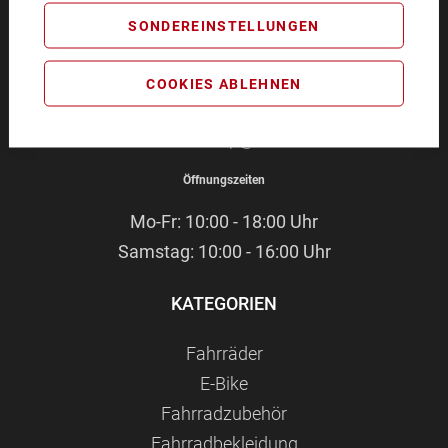
BIKEZEIT
SONDEREINSTELLUNGEN
Pommernstr. 4
93073 Neutraubling
COOKIES ABLEHNEN
Service-Hotline:
09401 - 91 38 70
E-Mail:
webshop@bikezeit.de
Öffnungszeiten
Mo-Fr: 10:00 - 18:00 Uhr
Samstag: 10:00 - 16:00 Uhr
KATEGORIEN
Fahrräder
E-Bike
Fahrradzubehör
Fahrradbekleidung