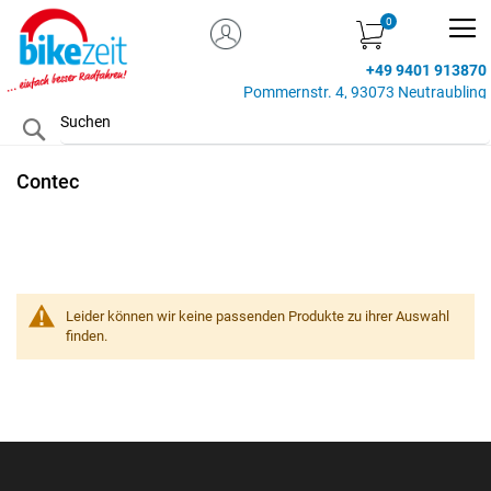
MEIN KONTO
Zum
Inhalt
+49 9401 913870
springen
Pommernstr. 4, 93073 Neutraubling
Search
Contec
Leider können wir keine passenden Produkte zu ihrer Auswahl
finden.