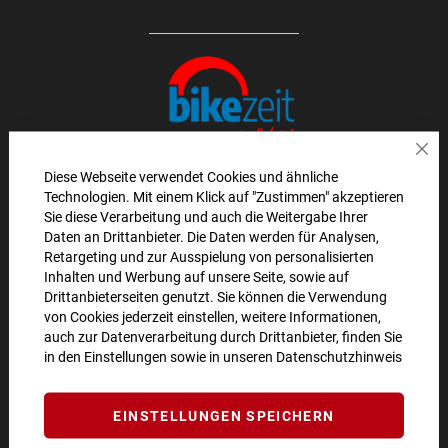
Sch
Diese Webseite verwendet Cookies und ähnliche
Technologien. Mit einem Klick auf "Zustimmen" akzeptieren
AKTIONEN UND NEUHEITEN ABONNIEREN UND
Sie diese Verarbeitung und auch die Weitergabe Ihrer
Daten an Drittanbieter. Die Daten werden für Analysen,
10€ GUTSCHEIN SICHERN!**
Retargeting und zur Ausspielung von personalisierten
Inhalten und Werbung auf unsere Seite, sowie auf
ANMELDEN
Drittanbieterseiten genutzt. Sie können die Verwendung
von Cookies jederzeit einstellen, weitere Informationen,
**Angebot gültig ab einem Bestellwert von 100€.
auch zur Datenverarbeitung durch Drittanbieter, finden Sie
in den Einstellungen sowie in unseren
Datenschutzhinweis
Abmeldung jederzeit möglich.
SO ERREICHEN SIE UNS
EINSTELLUNGEN SPEICHERN