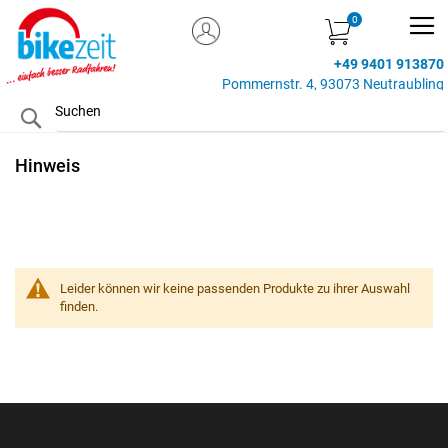
MEIN KONTO
Zum
Inhalt
+49 9401 913870
springen
Pommernstr. 4, 93073 Neutraubling
Search
Hinweis
Leider können wir keine passenden Produkte zu ihrer Auswahl
finden.