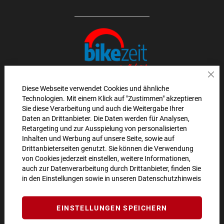
Sch
Diese Webseite verwendet Cookies und ähnliche
Technologien. Mit einem Klick auf "Zustimmen" akzeptieren
AKTIONEN UND NEUHEITEN ABONNIEREN UND
Sie diese Verarbeitung und auch die Weitergabe Ihrer
Daten an Drittanbieter. Die Daten werden für Analysen,
10€ GUTSCHEIN SICHERN!**
Retargeting und zur Ausspielung von personalisierten
Inhalten und Werbung auf unsere Seite, sowie auf
ANMELDEN
Drittanbieterseiten genutzt. Sie können die Verwendung
von Cookies jederzeit einstellen, weitere Informationen,
**Angebot gültig ab einem Bestellwert von 100€.
auch zur Datenverarbeitung durch Drittanbieter, finden Sie
in den Einstellungen sowie in unseren
Datenschutzhinweis
Abmeldung jederzeit möglich.
SO ERREICHEN SIE UNS
EINSTELLUNGEN SPEICHERN