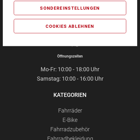
BIKEZEIT
SONDEREINSTELLUNGEN
Pommernstr. 4
93073 Neutraubling
COOKIES ABLEHNEN
Service-Hotline:
09401 - 91 38 70
E-Mail:
webshop@bikezeit.de
Öffnungszeiten
Mo-Fr: 10:00 - 18:00 Uhr
Samstag: 10:00 - 16:00 Uhr
KATEGORIEN
Fahrräder
E-Bike
Fahrradzubehör
Fahrradbekleidung