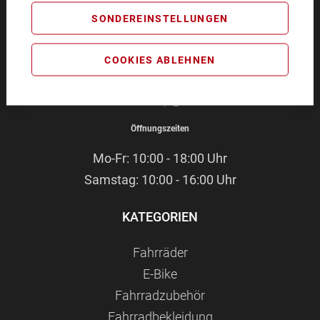
BIKEZEIT
SONDEREINSTELLUNGEN
Pommernstr. 4
93073 Neutraubling
COOKIES ABLEHNEN
Service-Hotline:
09401 - 91 38 70
E-Mail:
webshop@bikezeit.de
Öffnungszeiten
Mo-Fr: 10:00 - 18:00 Uhr
Samstag: 10:00 - 16:00 Uhr
KATEGORIEN
Fahrräder
E-Bike
Fahrradzubehör
Fahrradbekleidung