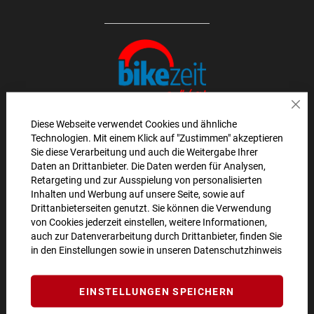
Sch
Diese Webseite verwendet Cookies und ähnliche
Technologien. Mit einem Klick auf "Zustimmen" akzeptieren
AKTIONEN UND NEUHEITEN ABONNIEREN UND
Sie diese Verarbeitung und auch die Weitergabe Ihrer
Daten an Drittanbieter. Die Daten werden für Analysen,
10€ GUTSCHEIN SICHERN!**
Retargeting und zur Ausspielung von personalisierten
Inhalten und Werbung auf unsere Seite, sowie auf
ANMELDEN
Drittanbieterseiten genutzt. Sie können die Verwendung
von Cookies jederzeit einstellen, weitere Informationen,
**Angebot gültig ab einem Bestellwert von 100€.
auch zur Datenverarbeitung durch Drittanbieter, finden Sie
in den Einstellungen sowie in unseren
Datenschutzhinweis
Abmeldung jederzeit möglich.
SO ERREICHEN SIE UNS
EINSTELLUNGEN SPEICHERN