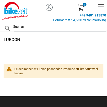
MEIN KONTO
Zum
Inhalt
+49 9401 913870
springen
Pommernstr. 4, 93073 Neutraubling
Search
LUBCON
Leider können wir keine passenden Produkte zu ihrer Auswahl
finden.