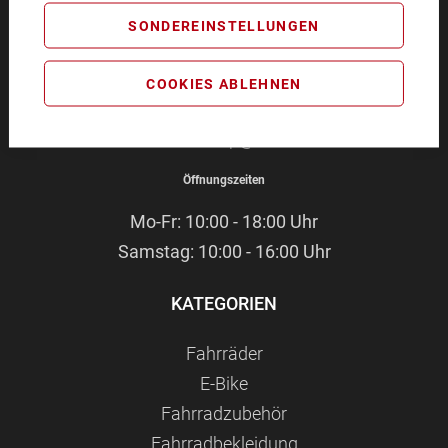
BIKEZEIT
SONDEREINSTELLUNGEN
Pommernstr. 4
93073 Neutraubling
COOKIES ABLEHNEN
Service-Hotline:
09401 - 91 38 70
E-Mail:
webshop@bikezeit.de
Öffnungszeiten
Mo-Fr: 10:00 - 18:00 Uhr
Samstag: 10:00 - 16:00 Uhr
KATEGORIEN
Fahrräder
E-Bike
Fahrradzubehör
Fahrradbekleidung