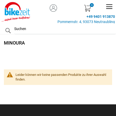
MEIN KONTO
Zum
Inhalt
+49 9401 913870
springen
Pommernstr. 4, 93073 Neutraubling
Search
MINOURA
Leider können wir keine passenden Produkte zu ihrer Auswahl
finden.