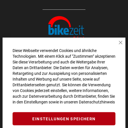
Sch
Diese Webseite verwendet Cookies und ähnliche
Technologien. Mit einem Klick auf "Zustimmen" akzeptieren
AKTIONEN UND NEUHEITEN ABONNIEREN UND
Sie diese Verarbeitung und auch die Weitergabe Ihrer
Daten an Drittanbieter. Die Daten werden für Analysen,
10€ GUTSCHEIN SICHERN!**
Retargeting und zur Ausspielung von personalisierten
Inhalten und Werbung auf unsere Seite, sowie auf
ANMELDEN
Drittanbieterseiten genutzt. Sie können die Verwendung
von Cookies jederzeit einstellen, weitere Informationen,
**Angebot gültig ab einem Bestellwert von 100€.
auch zur Datenverarbeitung durch Drittanbieter, finden Sie
in den Einstellungen sowie in unseren
Datenschutzhinweis
Abmeldung jederzeit möglich.
SO ERREICHEN SIE UNS
EINSTELLUNGEN SPEICHERN