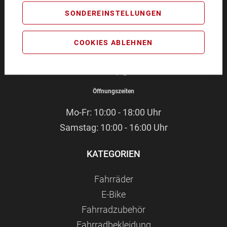
BIKEZEIT
SONDEREINSTELLUNGEN
Pommernstr. 4
93073 Neutraubling
COOKIES ABLEHNEN
Service-Hotline:
09401 - 91 38 70
E-Mail:
webshop@bikezeit.de
Öffnungszeiten
Mo-Fr: 10:00 - 18:00 Uhr
Samstag: 10:00 - 16:00 Uhr
KATEGORIEN
Fahrräder
E-Bike
Fahrradzubehör
Fahrradbekleidung