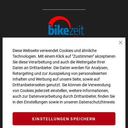
Sch
Diese Webseite verwendet Cookies und ähnliche
Technologien. Mit einem Klick auf "Zustimmen" akzeptieren
AKTIONEN UND NEUHEITEN ABONNIEREN UND
Sie diese Verarbeitung und auch die Weitergabe Ihrer
Daten an Drittanbieter. Die Daten werden für Analysen,
10€ GUTSCHEIN SICHERN!**
Retargeting und zur Ausspielung von personalisierten
Inhalten und Werbung auf unsere Seite, sowie auf
ANMELDEN
Drittanbieterseiten genutzt. Sie können die Verwendung
von Cookies jederzeit einstellen, weitere Informationen,
**Angebot gültig ab einem Bestellwert von 100€.
auch zur Datenverarbeitung durch Drittanbieter, finden Sie
in den Einstellungen sowie in unseren
Datenschutzhinweis
Abmeldung jederzeit möglich.
SO ERREICHEN SIE UNS
EINSTELLUNGEN SPEICHERN