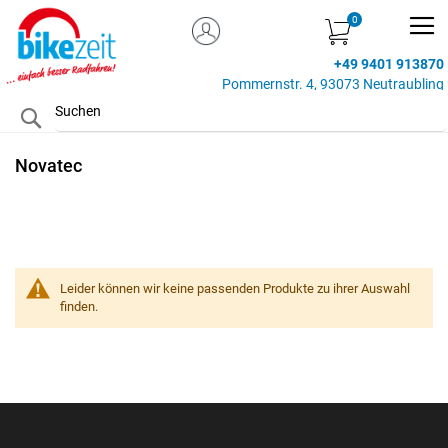
MEIN KONTO
Zum
Inhalt
+49 9401 913870
springen
Pommernstr. 4, 93073 Neutraubling
Search
Novatec
Leider können wir keine passenden Produkte zu ihrer Auswahl
finden.