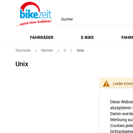
Search
FAHRRÄDER
E-BIKE
FAHR
Startseite
Marken
U
Unix
Unix
Leider könn
Diese Websei
akzeptieren 
Daten werden
Werbung auf 
Cookies jede
Drittanbiete