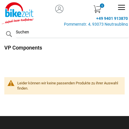
MEIN KONTO
Zum
Inhalt
+49 9401 913870
springen
Pommernstr. 4, 93073 Neutraubling
Search
VP Components
Leider können wir keine passenden Produkte zu ihrer Auswahl
finden.