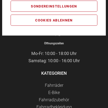
BIKEZEIT
SONDEREINSTELLUNGEN
Pommernstr. 4
93073 Neutraubling
COOKIES ABLEHNEN
Service-Hotline:
09401 - 91 38 70
E-Mail:
webshop@bikezeit.de
Öffnungszeiten
Mo-Fr: 10:00 - 18:00 Uhr
Samstag: 10:00 - 16:00 Uhr
KATEGORIEN
Fahrräder
E-Bike
Fahrradzubehör
Fahrradbekleidung