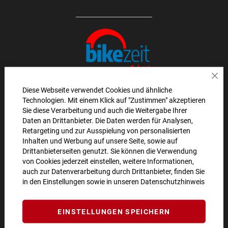
Sch
Diese Webseite verwendet Cookies und ähnliche
Technologien. Mit einem Klick auf "Zustimmen" akzeptieren
AKTIONEN UND NEUHEITEN ABONNIEREN UND
Sie diese Verarbeitung und auch die Weitergabe Ihrer
Daten an Drittanbieter. Die Daten werden für Analysen,
10€ GUTSCHEIN SICHERN!**
Retargeting und zur Ausspielung von personalisierten
Inhalten und Werbung auf unsere Seite, sowie auf
ANMELDEN
Drittanbieterseiten genutzt. Sie können die Verwendung
von Cookies jederzeit einstellen, weitere Informationen,
**Angebot gültig ab einem Bestellwert von 100€.
auch zur Datenverarbeitung durch Drittanbieter, finden Sie
in den Einstellungen sowie in unseren
Datenschutzhinweis
Abmeldung jederzeit möglich.
SO ERREICHEN SIE UNS
EINSTELLUNGEN SPEICHERN