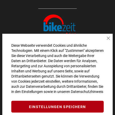
Sch
Diese Webseite verwendet Cookies und ähnliche
Technologien. Mit einem Klick auf "Zustimmen" akzeptieren
AKTIONEN UND NEUHEITEN ABONNIEREN UND
Sie diese Verarbeitung und auch die Weitergabe Ihrer
Daten an Drittanbieter. Die Daten werden für Analysen,
10€ GUTSCHEIN SICHERN!**
Retargeting und zur Ausspielung von personalisierten
Inhalten und Werbung auf unsere Seite, sowie auf
ANMELDEN
Drittanbieterseiten genutzt. Sie können die Verwendung
von Cookies jederzeit einstellen, weitere Informationen,
**Angebot gültig ab einem Bestellwert von 100€.
auch zur Datenverarbeitung durch Drittanbieter, finden Sie
in den Einstellungen sowie in unseren
Datenschutzhinweis
Abmeldung jederzeit möglich.
SO ERREICHEN SIE UNS
EINSTELLUNGEN SPEICHERN