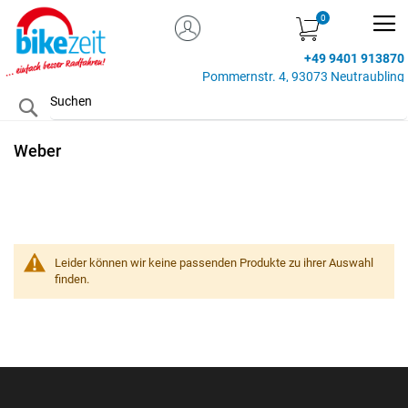
MEIN KONTO
Zum
Inhalt
+49 9401 913870
springen
Pommernstr. 4, 93073 Neutraubling
Search
Weber
Leider können wir keine passenden Produkte zu ihrer Auswahl
finden.