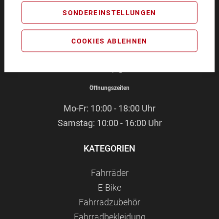
BIKEZEIT
SONDEREINSTELLUNGEN
Pommernstr. 4
93073 Neutraubling
COOKIES ABLEHNEN
Service-Hotline:
09401 - 91 38 70
E-Mail:
webshop@bikezeit.de
Öffnungszeiten
Mo-Fr: 10:00 - 18:00 Uhr
Samstag: 10:00 - 16:00 Uhr
KATEGORIEN
Fahrräder
E-Bike
Fahrradzubehör
Fahrradbekleidung