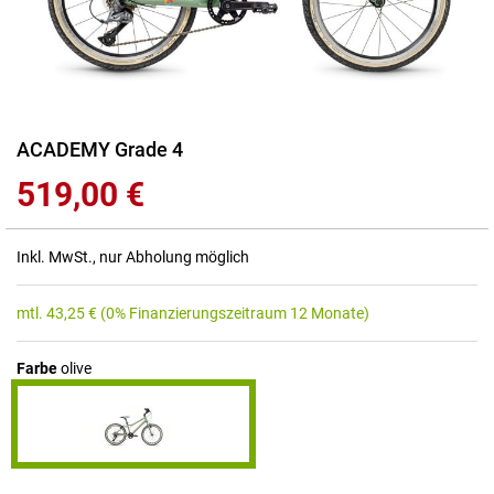
Zum
ACADEMY Grade 4
Anfang
519,00 €
der
Bildgalerie
springen
Inkl. MwSt., nur Abholung möglich
mtl.
43,25
€
(0% Finanzierungszeitraum 12 Monate)
Farbe
olive