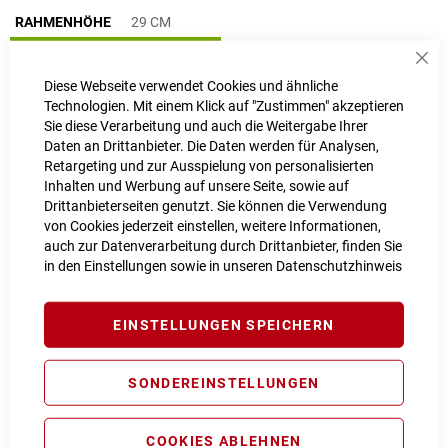
RAHMENHÖHE
29 CM
29 cm
Sch
Diese Webseite verwendet Cookies und ähnliche
Technologien. Mit einem Klick auf "Zustimmen" akzeptieren
LIEFERZEIT
1 - 2 Werktage
Sie diese Verarbeitung und auch die Weitergabe Ihrer
Daten an Drittanbieter. Die Daten werden für Analysen,
IN DEN WARENKORB
Retargeting und zur Ausspielung von personalisierten
Inhalten und Werbung auf unsere Seite, sowie auf
Drittanbieterseiten genutzt. Sie können die Verwendung
von Cookies jederzeit einstellen, weitere Informationen,
auch zur Datenverarbeitung durch Drittanbieter, finden Sie
in den Einstellungen sowie in unseren
Datenschutzhinweis
PROBEFAHRT VEREINBAREN
EINSTELLUNGEN SPEICHERN
Vergleichsliste:
hinzufügen
|
ansehen
SONDEREINSTELLUNGEN
Produktanfrage stellen
Extra Schutz? Jetzt Tarife entdecken!
COOKIES ABLEHNEN