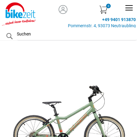
MEIN KONTO
Zum
Inhalt
+49 9401 913870
springen
Pommernstr. 4, 93073 Neutraubling
Search
Zum
Ende
der
Bildgalerie
springen