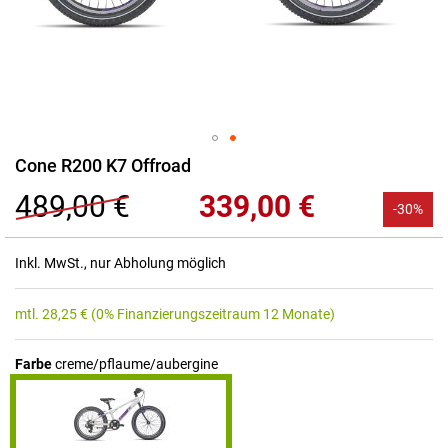
Zum
Cone R200 K7 Offroad
Anfang
489,00 €
339,00 €
der
-30%
Bildgalerie
springen
Inkl. MwSt., nur Abholung möglich
mtl.
28,25
€
(0% Finanzierungszeitraum 12 Monate)
Farbe
creme/pflaume/aubergine