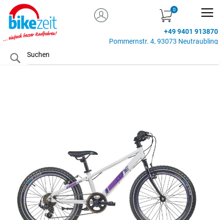
MEIN KONTO
Zum
Inhalt
+49 9401 913870
springen
Pommernstr. 4, 93073 Neutraubling
Search
Zum
Ende
der
Bildgalerie
springen