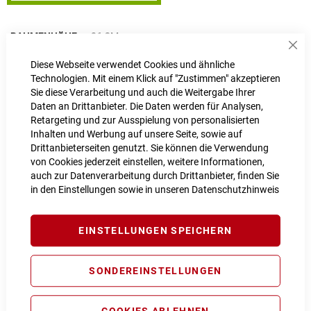
RAHMENHÖHE
26 CM
Sch
26 cm
Diese Webseite verwendet Cookies und ähnliche
Technologien. Mit einem Klick auf "Zustimmen" akzeptieren
Sie diese Verarbeitung und auch die Weitergabe Ihrer
LIEFERZEIT
1 - 2 Werktage
Daten an Drittanbieter. Die Daten werden für Analysen,
Retargeting und zur Ausspielung von personalisierten
IN DEN WARENKORB
Inhalten und Werbung auf unsere Seite, sowie auf
Drittanbieterseiten genutzt. Sie können die Verwendung
von Cookies jederzeit einstellen, weitere Informationen,
auch zur Datenverarbeitung durch Drittanbieter, finden Sie
in den Einstellungen sowie in unseren
Datenschutzhinweis
EINSTELLUNGEN SPEICHERN
PROBEFAHRT VEREINBAREN
Vergleichsliste:
hinzufügen
|
ansehen
SONDEREINSTELLUNGEN
Produktanfrage stellen
COOKIES ABLEHNEN