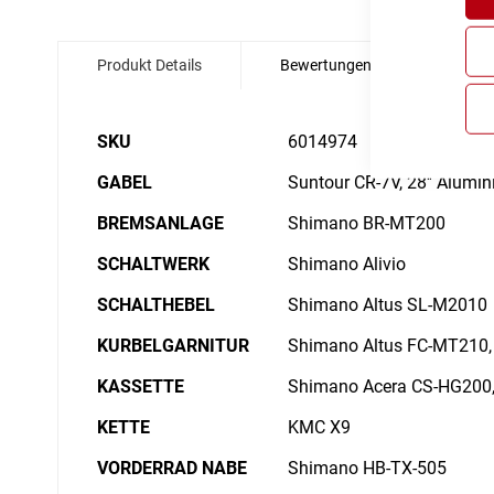
Zum
Anfang
Produkt Details
Bewertungen
Angabe
der
Bildgalerie
springen
Details
SKU
6014974
GABEL
Suntour CR-7V, 28'' Alumi
BREMSANLAGE
Shimano BR-MT200
SCHALTWERK
Shimano Alivio
SCHALTHEBEL
Shimano Altus SL-M2010
KURBELGARNITUR
Shimano Altus FC-MT210,
KASSETTE
Shimano Acera CS-HG200,
KETTE
KMC X9
VORDERRAD NABE
Shimano HB-TX-505