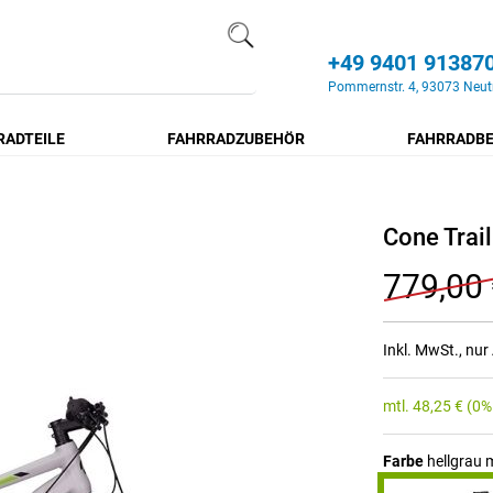
+49 9401 91387
Search
Pommernstr. 4, 93073 Neut
RADTEILE
FAHRRADZUBEHÖR
FAHRRADBE
Cone Trail
779,00
Inkl. MwSt., nu
mtl.
48,25
€
(0%
Farbe
hellgrau 