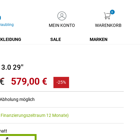
0
raubling
MEIN KONTO
WARENKORB
Zum
Inhalt
KLEIDUNG
SALE
MARKEN
springen
 3.0 29''
 €
579,00 €
-25%
r Abholung möglich
 Finanzierungszeitraum 12 Monate)
matt