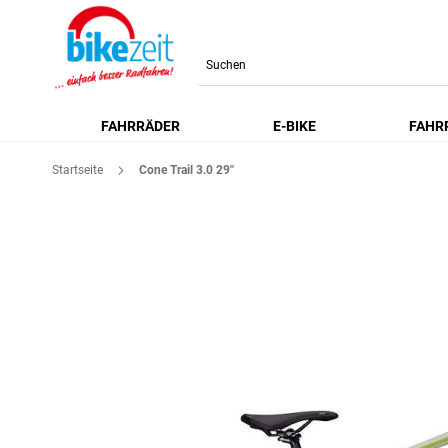
Search
FAHRRÄDER
E-BIKE
FAHR
Startseite
Cone Trail 3.0 29''
Zum
Ende
der
Bildgalerie
springen