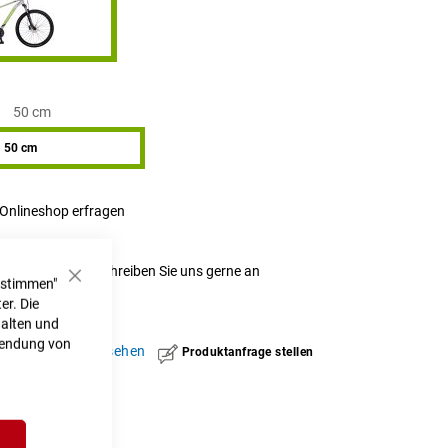
50 cm
50 cm
 Onlineshop erfragen
t nicht verfügbar.
r Verfügbarkeit schreiben Sie uns gerne an
ustimmen"
Schließen
eit.de
er. Die
halten und
rwendung von
hinzufügen
|
ansehen
Produktanfrage stellen
h