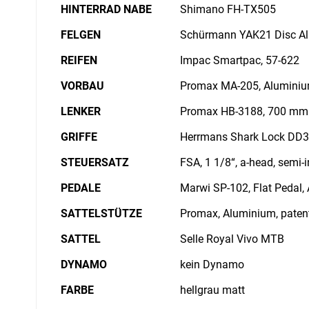
HINTERRAD NABE
Shimano FH-TX505
FELGEN
Schürmann YAK21 Disc A
REIFEN
Impac Smartpac, 57-622
VORBAU
Promax MA-205, Aluminiu
LENKER
Promax HB-3188, 700 mm
GRIFFE
Herrmans Shark Lock DD3
STEUERSATZ
FSA, 1 1/8“, a-head, semi-i
PEDALE
Marwi SP-102, Flat Pedal,
SATTELSTÜTZE
Promax, Aluminium, paten
SATTEL
Selle Royal Vivo MTB
DYNAMO
kein Dynamo
FARBE
hellgrau matt