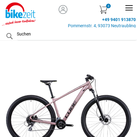
MEIN KONTO
Zum
Inhalt
+49 9401 913870
springen
Pommernstr. 4, 93073 Neutraubling
Search
Zum
Ende
der
Bildgalerie
springen