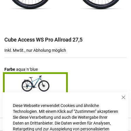
Zum
Cube Access WS Pro Allroad 27,5
Anfang
der
Inkl. MwSt., nur Abholung möglich
Bildgalerie
springen
Farbe
aqua´n´blue
Sch
Produktanfrage stellen
Diese Webseite verwendet Cookies und ähnliche
Technologien. Mit einem Klick auf "Zustimmen" akzeptieren
Sie diese Verarbeitung und auch die Weitergabe Ihrer
Daten an Drittanbieter. Die Daten werden für Analysen,
Beschreibung
Retargeting und zur Ausspielung von personalisierten