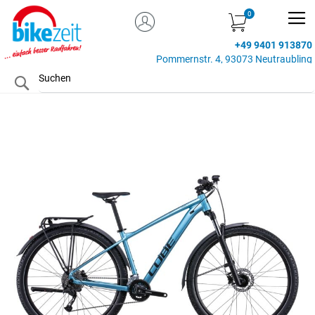
MEIN KONTO
Zum
Inhalt
+49 9401 913870
springen
Pommernstr. 4, 93073 Neutraubling
Search
Zum
Ende
der
Bildgalerie
springen