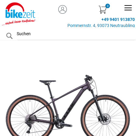
MEIN KONTO
Zum
Inhalt
+49 9401 913870
springen
Pommernstr. 4, 93073 Neutraubling
Search
Zum
Ende
der
Bildgalerie
springen