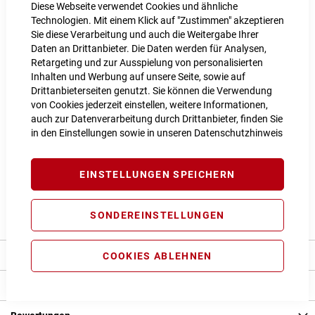
Diese Webseite verwendet Cookies und ähnliche
RAHMENHÖHE
18
Technologien. Mit einem Klick auf "Zustimmen" akzeptieren
Sie diese Verarbeitung und auch die Weitergabe Ihrer
18"
Daten an Drittanbieter. Die Daten werden für Analysen,
Retargeting und zur Ausspielung von personalisierten
Inhalten und Werbung auf unsere Seite, sowie auf
LIEFERZEIT
im Onlineshop erfragen
Drittanbieterseiten genutzt. Sie können die Verwendung
von Cookies jederzeit einstellen, weitere Informationen,
Dieser Artikel ist nicht verfügbar.
auch zur Datenverarbeitung durch Drittanbieter, finden Sie
Für Anfragen zur Verfügbarkeit schreiben Sie uns gerne an
in den Einstellungen sowie in unseren
Datenschutzhinweis
webshop@bikezeit.de
Vergleichsliste:
hinzufügen
|
ansehen
EINSTELLUNGEN SPEICHERN
Produktanfrage stellen
SONDEREINSTELLUNGEN
Beschreibung
COOKIES ABLEHNEN
Produkt Details