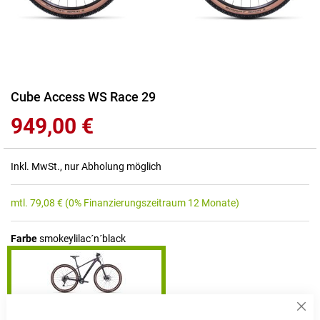
Zum
Cube Access WS Race 29
Anfang
949,00 €
der
Bildgalerie
springen
Inkl. MwSt., nur Abholung möglich
mtl.
79,08
€
(0% Finanzierungszeitraum 12 Monate)
Farbe
smokeylilac´n´black
Sch