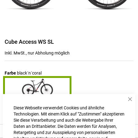
Zum
Cube Access WS SL
Anfang
der
Inkl. MwSt., nur Abholung möglich
Bildgalerie
springen
Farbe
black´n´coral
Sch
Produktanfrage stellen
Diese Webseite verwendet Cookies und ähnliche
Technologien. Mit einem Klick auf "Zustimmen" akzeptieren
Sie diese Verarbeitung und auch die Weitergabe Ihrer
Daten an Drittanbieter. Die Daten werden für Analysen,
Produkt Details
Retargeting und zur Ausspielung von personalisierten