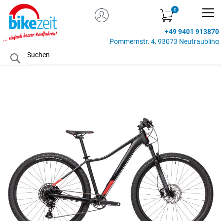
MEIN KONTO
Zum
Inhalt
+49 9401 913870
springen
Pommernstr. 4, 93073 Neutraubling
Search
Zum
Ende
der
Bildgalerie
springen