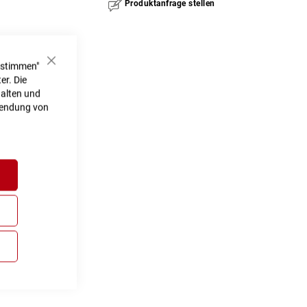
Produktanfrage stellen
ustimmen"
Schließen
er. Die
halten und
rwendung von
h