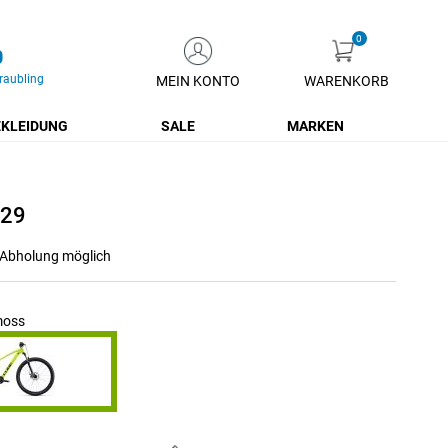
0
raubling
MEIN KONTO
WARENKORB
Zum
Inhalt
KLEIDUNG
SALE
MARKEN
springen
 29
r Abholung möglich
moss