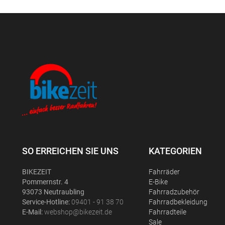
SO ERREICHEN SIE UNS
KATEGORIEN
BIKEZEIT
Fahrräder
Pommernstr. 4
E-Bike
93073 Neutraubling
Fahrradzubehör
Service-Hotline:
09401 - 91 38 70
Fahrradbekleidung
E-Mail:
webshop@bikezeit.de
Fahrradteile
Sale