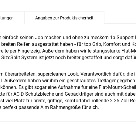
tungen
Angaben zur Produktsicherheit
lte einfach seinen Job machen und ohne zu meckern 1a-Support li
reiten Reifen ausgestattet haben - für top Grip, Komfort und 
ite per Fingerzeig. Außerdem haben wir leistungsstarke Flat-M
SizeSplit System ist jetzt noch breiter gestaffelt und sorgt da
überarbeiteten, supercleanen Look. Verantwortlich dafür: die 
. Außerdem haben wir ihm ein geschraubtes Tretlager gegeben un
önnen. Es gibt sogar eine Aufnahme für eine Flat-Mount-Scheib
te für ACID Schutzbleche und Gepäckträger sind auch mit dabei. 
 viel Platz für breite, griffige, komfortabel rollende 2.25 Zoll R
 die perfekt passende Aim Rahmengröße für sich.