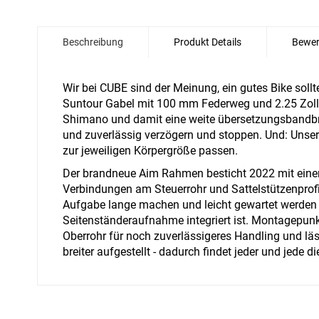
Zum
Anfang
Beschreibung
Produkt Details
Bewer
der
Bildgalerie
springen
Wir bei CUBE sind der Meinung, ein gutes Bike sol
Suntour Gabel mit 100 mm Federweg und 2.25 Zoll b
Shimano und damit eine weite übersetzungsbandbre
und zuverlässig verzögern und stoppen. Und: Unser 
zur jeweiligen Körpergröße passen.
Der brandneue Aim Rahmen besticht 2022 mit einem 
Verbindungen am Steuerrohr und Sattelstützenprofil
Aufgabe lange machen und leicht gewartet werden k
Seitenständeraufnahme integriert ist. Montagepunk
Oberrohr für noch zuverlässigeres Handling und lässt
breiter aufgestellt - dadurch findet jeder und jede