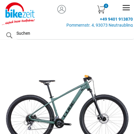
MEIN KONTO
Zum
Inhalt
+49 9401 913870
springen
Pommernstr. 4, 93073 Neutraubling
Search
Zum
Ende
der
Bildgalerie
springen