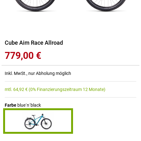
Zum
Cube Aim Race Allroad
Anfang
779,00 €
der
Bildgalerie
springen
Inkl. MwSt., nur Abholung möglich
mtl.
64,92
€
(0% Finanzierungszeitraum 12 Monate)
Farbe
blue´n´black