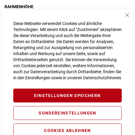
RAHMENHÖHE
22" / 29 / XL
24" / 29 / XXL
Sch
Diese Webseite verwendet Cookies und ähnliche
Technologien. Mit einem Klick auf "Zustimmen" akzeptieren
Sie diese Verarbeitung und auch die Weitergabe Ihrer
Daten an Drittanbieter. Die Daten werden für Analysen,
IN DEN WARENKORB
Retargeting und zur Ausspielung von personalisierten
Inhalten und Werbung auf unsere Seite, sowie auf
Drittanbieterseiten genutzt. Sie können die Verwendung
von Cookies jederzeit einstellen, weitere Informationen,
PROBEFAHRT VEREINBAREN
auch zur Datenverarbeitung durch Drittanbieter, finden Sie
in den Einstellungen sowie in unseren
Datenschutzhinweis
Vergleichsliste:
hinzufügen
|
ansehen
EINSTELLUNGEN SPEICHERN
Produktanfrage stellen
Extra Schutz? Jetzt Tarife entdecken!
SONDEREINSTELLUNGEN
Fahrrad Komplettschutz
Info
COOKIES ABLEHNEN
99,00 € pro Jahr*