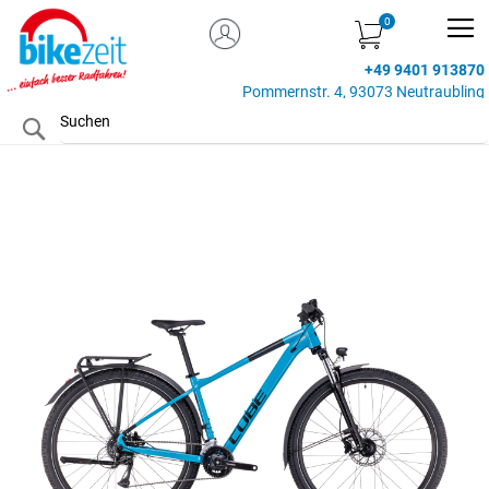
MEIN KONTO
Zum
Inhalt
+49 9401 913870
springen
Pommernstr. 4, 93073 Neutraubling
Search
Zum
Ende
der
Bildgalerie
springen