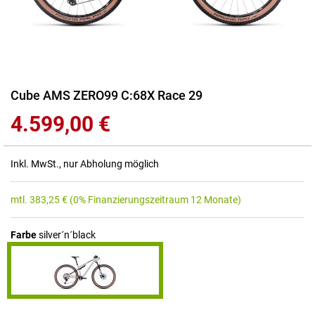
Zum
Cube AMS ZERO99 C:68X Race 29
Anfang
4.599,00 €
der
Bildgalerie
springen
Inkl. MwSt., nur Abholung möglich
mtl.
383,25
€
(0% Finanzierungszeitraum 12 Monate)
Farbe
silver´n´black