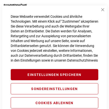
RAHMENHÖHE
Sch
L
M
Diese Webseite verwendet Cookies und ähnliche
Technologien. Mit einem Klick auf "Zustimmen" akzeptieren
Sie diese Verarbeitung und auch die Weitergabe Ihrer
Daten an Drittanbieter. Die Daten werden für Analysen,
Retargeting und zur Ausspielung von personalisierten
IN DEN WARENKORB
Inhalten und Werbung auf unsere Seite, sowie auf
Drittanbieterseiten genutzt. Sie können die Verwendung
von Cookies jederzeit einstellen, weitere Informationen,
auch zur Datenverarbeitung durch Drittanbieter, finden Sie
PROBEFAHRT VEREINBAREN
in den Einstellungen sowie in unseren
Datenschutzhinweis
Vergleichsliste:
hinzufügen
|
ansehen
EINSTELLUNGEN SPEICHERN
Produktanfrage stellen
Extra Schutz? Jetzt Tarife entdecken!
SONDEREINSTELLUNGEN
Fahrrad Komplettschutz
COOKIES ABLEHNEN
Info
179,00 € pro Jahr*