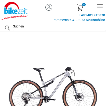
MEIN KONTO
Zum
Inhalt
+49 9401 913870
springen
Pommernstr. 4, 93073 Neutraubling
Search
Zum
Ende
der
Bildgalerie
springen