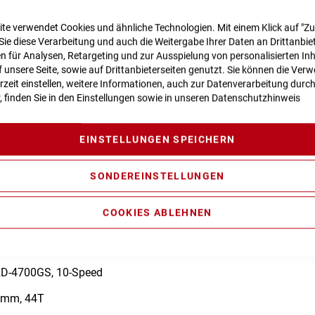
te verwendet Cookies und ähnliche Technologien. Mit einem Klick auf "Z
Sie diese Verarbeitung und auch die Weitergabe Ihrer Daten an Drittanbiet
n zur Produktsicherheit
 für Analysen, Retargeting und zur Ausspielung von personalisierten In
unsere Seite, sowie auf Drittanbieterseiten genutzt. Sie können die Ve
rzeit einstellen, weitere Informationen, auch zur Datenverarbeitung durc
r, finden Sie in den Einstellungen sowie in unseren
Datenschutzhinweis
e, Comfort Ride Geometry, Semi-Integrated Carrier, Double Butte
EINSTELLUNGEN SPEICHERN
 Performance Generation 3 (65Nm) Cruise (250Watt)
SONDEREINSTELLUNGEN
 500
COOKIES ABLEHNEN
, Hydr. Disc Brake (180/160)
RD-4700GS, 10-Speed
5mm, 44T