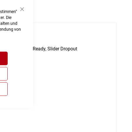
ustimmen"
Schließen
er. Die
halten und
rwendung von
h
d, Front-Carrier Ready, Slider Dropout