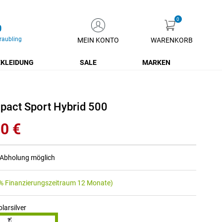
0
raubling
MEIN KONTO
WARENKORB
Zum
Inhalt
KLEIDUNG
SALE
MARKEN
springen
act Sport Hybrid 500
0 €
r Abholung möglich
% Finanzierungszeitraum 12 Monate)
larsilver