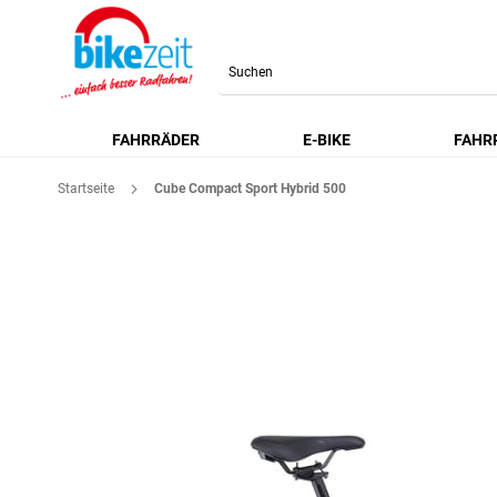
Search
FAHRRÄDER
E-BIKE
FAHR
Startseite
Cube Compact Sport Hybrid 500
Zum
Ende
der
Bildgalerie
springen