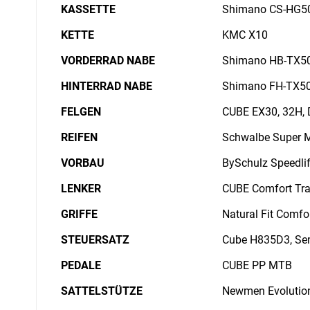
KASSETTE
Shimano CS-HG50
KETTE
KMC X10
VORDERRAD NABE
Shimano HB-TX505
HINTERRAD NABE
Shimano FH-TX505
FELGEN
CUBE EX30, 32H, 
REIFEN
Schwalbe Super M
VORBAU
BySchulz Speedli
LENKER
CUBE Comfort Tra
GRIFFE
Natural Fit Comfo
STEUERSATZ
Cube H835D3, Semi
PEDALE
CUBE PP MTB
SATTELSTÜTZE
Newmen Evolutio