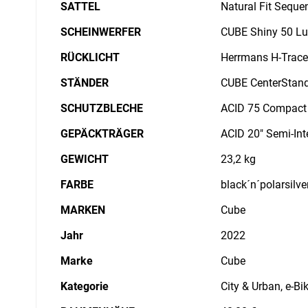
SATTEL
Natural Fit Seque
SCHEINWERFER
CUBE Shiny 50 Lu
RÜCKLICHT
Herrmans H-Trace
STÄNDER
CUBE CenterStan
SCHUTZBLECHE
ACID 75 Compact
GEPÄCKTRÄGER
ACID 20" Semi-Int
GEWICHT
23,2 kg
FARBE
black´n´polarsilve
MARKEN
Cube
Jahr
2022
Marke
Cube
Kategorie
City & Urban, e-B