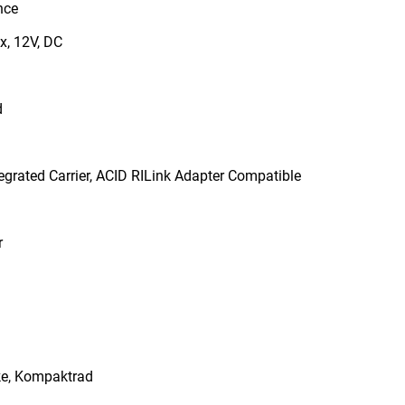
nce
x, 12V, DC
d
egrated Carrier, ACID RILink Adapter Compatible
r
ike, Kompaktrad