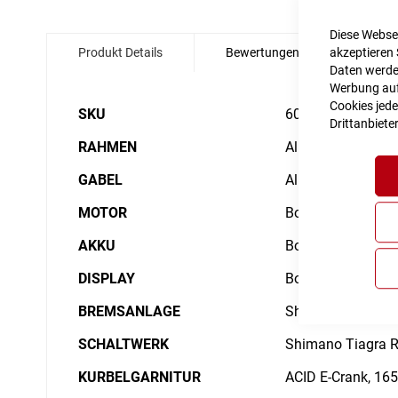
Zum
Diese Websei
Anfang
akzeptieren 
Produkt Details
Bewertungen
Angabe
der
Daten werden
Bildgalerie
Werbung auf 
springen
Cookies jede
Details
SKU
6017057
Drittanbiete
RAHMEN
Aluminium Superlit
GABEL
Aluminium 20"
MOTOR
Bosch Drive Unit
AKKU
Bosch PowerPack
DISPLAY
Bosch Purion
BREMSANLAGE
Shimano BR-MT200
SCHALTWERK
Shimano Tiagra 
KURBELGARNITUR
ACID E-Crank, 16