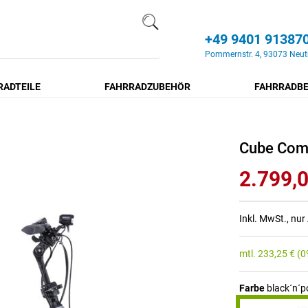
+49 9401 91387
Search
Pommernstr. 4, 93073 Neut
RADTEILE
FAHRRADZUBEHÖR
FAHRRADBE
Cube Comp
2.799,0
Inkl. MwSt., nu
mtl.
233,25
€
(0
Farbe
black´n´po