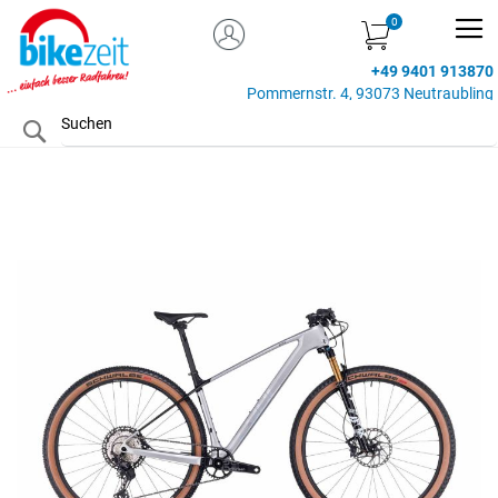
MEIN KONTO
Zum
Inhalt
+49 9401 913870
springen
Pommernstr. 4, 93073 Neutraubling
Search
Zum
Ende
der
Bildgalerie
springen