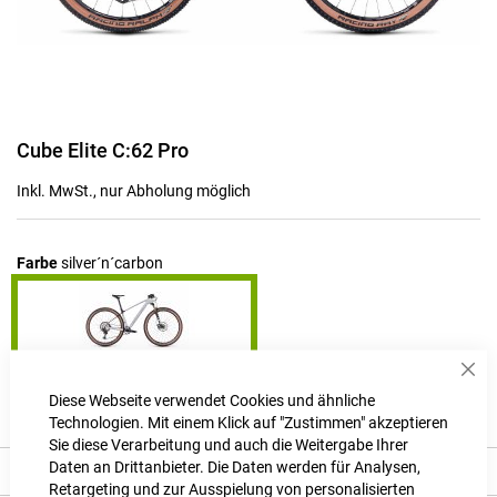
Zum
Cube Elite C:62 Pro
Anfang
der
Inkl. MwSt., nur Abholung möglich
Bildgalerie
springen
Farbe
silver´n´carbon
Sch
Produktanfrage stellen
Diese Webseite verwendet Cookies und ähnliche
Technologien. Mit einem Klick auf "Zustimmen" akzeptieren
Sie diese Verarbeitung und auch die Weitergabe Ihrer
Daten an Drittanbieter. Die Daten werden für Analysen,
Beschreibung
Retargeting und zur Ausspielung von personalisierten