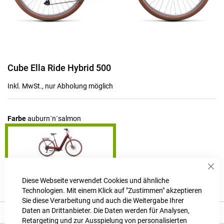
Zum
Cube Ella Ride Hybrid 500
Anfang
der
Inkl. MwSt., nur Abholung möglich
Bildgalerie
springen
Farbe
auburn´n´salmon
Sch
Produktanfrage stellen
Diese Webseite verwendet Cookies und ähnliche
Technologien. Mit einem Klick auf "Zustimmen" akzeptieren
Sie diese Verarbeitung und auch die Weitergabe Ihrer
Daten an Drittanbieter. Die Daten werden für Analysen,
Beschreibung
Retargeting und zur Ausspielung von personalisierten