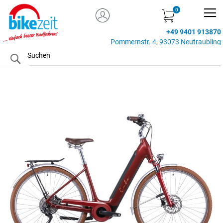
MEIN KONTO
Zum
Inhalt
+49 9401 913870
springen
Pommernstr. 4, 93073 Neutraubling
Search
Zum
Ende
der
Bildgalerie
springen