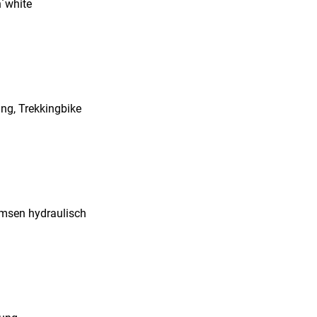
´white
ing, Trekkingbike
msen hydraulisch