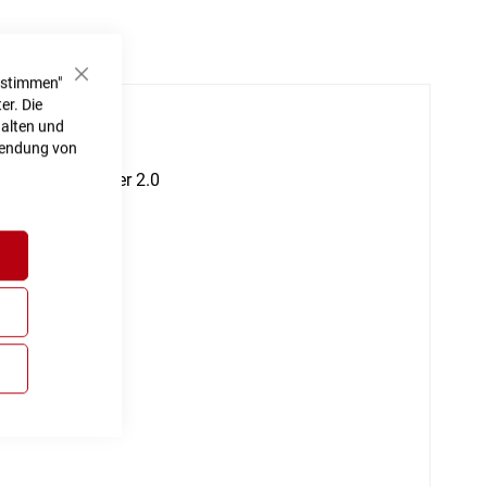
ustimmen"
Schließen
er. Die
halten und
rwendung von
h
ntegrated Carrier 2.0