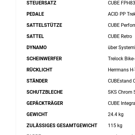
STEUERSATZ
CUBE FPH835
PEDALE
ACID PP Tre
SATTELSTÜTZE
CUBE Perfor
SATTEL
CUBE Retro
DYNAMO
über Systemb
SCHEINWERFER
Trelock Bike-
RÜCKLICHT
Herrmans H-
STÄNDER
CUBEstand 
SCHUTZBLECHE
SKS Chrom 
GEPÄCKTRÄGER
CUBE Integra
GEWICHT
24.4 kg
ZULÄSSIGES GESAMTGEWICHT
115 kg