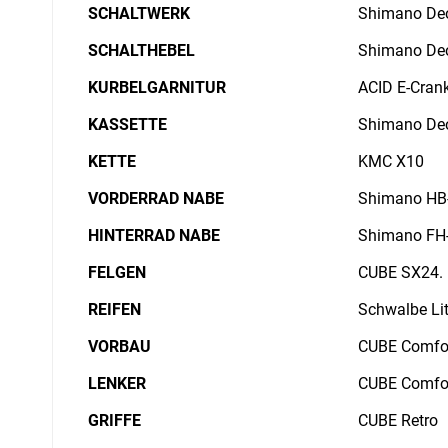
SCHALTWERK
Shimano De
SCHALTHEBEL
Shimano Deo
KURBELGARNITUR
ACID E-Cran
KASSETTE
Shimano Deo
KETTE
KMC X10
VORDERRAD NABE
Shimano HB-
HINTERRAD NABE
Shimano FH-
FELGEN
CUBE SX24. 
REIFEN
Schwalbe Lit
VORBAU
CUBE Comfor
LENKER
CUBE Comfor
GRIFFE
CUBE Retro