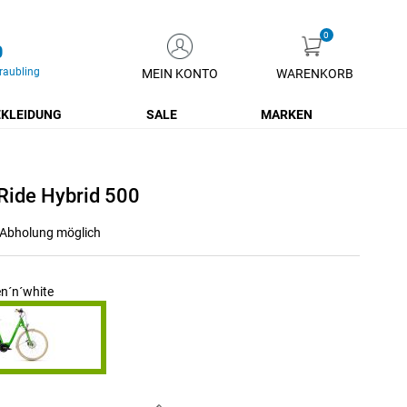
0
raubling
MEIN KONTO
WARENKORB
Zum
Inhalt
KLEIDUNG
SALE
MARKEN
springen
 Ride Hybrid 500
r Abholung möglich
n´n´white