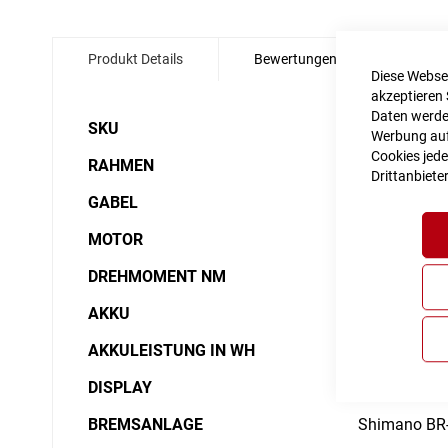
Zum
Anfang
Produkt Details
Bewertungen
Angabe
der
Diese Websei
Bildgalerie
akzeptieren 
springen
Daten werden
Details
SKU
6013996
Werbung auf 
Cookies jede
RAHMEN
Aluminium Su
Drittanbiete
GABEL
SR Suntour
MOTOR
Bosch Drive 
DREHMOMENT NM
50nM
AKKU
Bosch Powe
AKKULEISTUNG IN WH
500Wh
DISPLAY
Bosch Purio
BREMSANLAGE
Shimano BR-