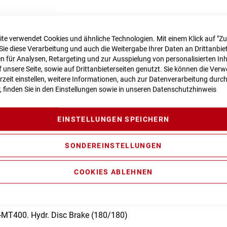
n zur Produktsicherheit
te verwendet Cookies und ähnliche Technologien. Mit einem Klick auf "Z
Sie diese Verarbeitung und auch die Weitergabe Ihrer Daten an Drittanbiet
 für Analysen, Retargeting und zur Ausspielung von personalisierten In
unsere Seite, sowie auf Drittanbieterseiten genutzt. Sie können die Ve
rzeit einstellen, weitere Informationen, auch zur Datenverarbeitung durc
perlite. Comfort Ride Geometry. Premium Comfort And Safety. I
r, finden Sie in den Einstellungen sowie in unseren
Datenschutzhinweis
 NEX-E25. 50mm
EINSTELLUNGEN SPEICHERN
Unit Active Plus Generation 3 (50Nm) Cruise (250Watt)
SONDEREINSTELLUNGEN
rPack 500
COOKIES ABLEHNEN
n
MT400. Hydr. Disc Brake (180/180)