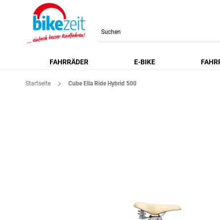
Search
FAHRRÄDER
E-BIKE
FAHR
Startseite
Cube Ella Ride Hybrid 500
Zum
Ende
der
Bildgalerie
springen