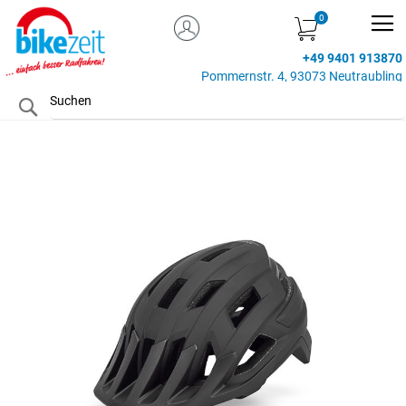
MEIN KONTO
Zum
Inhalt
+49 9401 913870
springen
Pommernstr. 4, 93073 Neutraubling
Search
Zum
Ende
der
Bildgalerie
springen