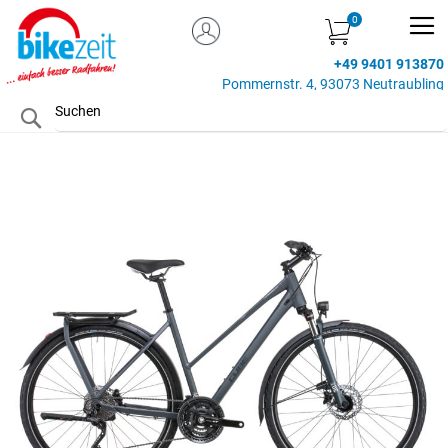
MEIN KONTO
Zum
Inhalt
+49 9401 913870
springen
Pommernstr. 4, 93073 Neutraubling
Search
Zum
Ende
der
Bildgalerie
springen