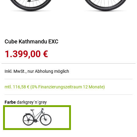
Zum
Cube Kathmandu EXC
Anfang
1.399,00 €
der
Bildgalerie
springen
Inkl. MwSt., nur Abholung möglich
mtl.
116,58
€
(0% Finanzierungszeitraum 12 Monate)
Farbe
darkgrey´n´grey