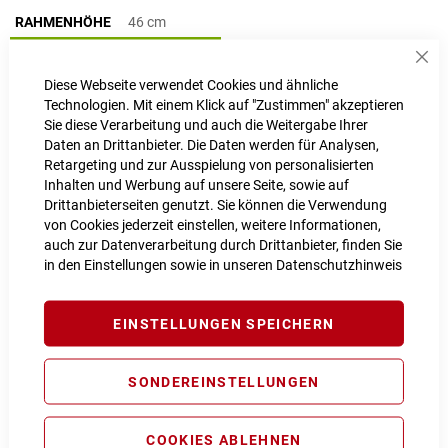
RAHMENHÖHE
46 cm
46 cm
Sch
Diese Webseite verwendet Cookies und ähnliche
Technologien. Mit einem Klick auf "Zustimmen" akzeptieren
LIEFERZEIT
1 - 2 Werktage
Sie diese Verarbeitung und auch die Weitergabe Ihrer
Daten an Drittanbieter. Die Daten werden für Analysen,
Retargeting und zur Ausspielung von personalisierten
IN DEN WARENKORB
Inhalten und Werbung auf unsere Seite, sowie auf
Drittanbieterseiten genutzt. Sie können die Verwendung
von Cookies jederzeit einstellen, weitere Informationen,
auch zur Datenverarbeitung durch Drittanbieter, finden Sie
PROBEFAHRT VEREINBAREN
in den Einstellungen sowie in unseren
Datenschutzhinweis
Vergleichsliste:
hinzufügen
|
ansehen
EINSTELLUNGEN SPEICHERN
Produktanfrage stellen
Extra Schutz? Jetzt Tarife entdecken!
SONDEREINSTELLUNGEN
COOKIES ABLEHNEN