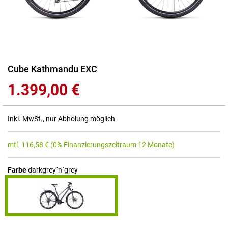
Zum
Cube Kathmandu EXC
Anfang
1.399,00 €
der
Bildgalerie
springen
Inkl. MwSt., nur Abholung möglich
mtl.
116,58
€
(0% Finanzierungszeitraum 12 Monate)
Farbe
darkgrey´n´grey