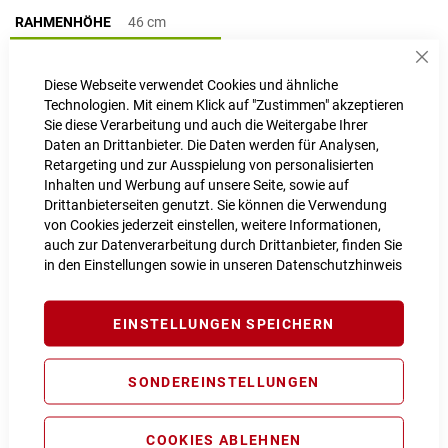
RAHMENHÖHE
46 cm
46 cm
Sch
Diese Webseite verwendet Cookies und ähnliche
Technologien. Mit einem Klick auf "Zustimmen" akzeptieren
LIEFERZEIT
3 - 4 Werktage
Sie diese Verarbeitung und auch die Weitergabe Ihrer
Daten an Drittanbieter. Die Daten werden für Analysen,
Retargeting und zur Ausspielung von personalisierten
IN DEN WARENKORB
Inhalten und Werbung auf unsere Seite, sowie auf
Drittanbieterseiten genutzt. Sie können die Verwendung
von Cookies jederzeit einstellen, weitere Informationen,
auch zur Datenverarbeitung durch Drittanbieter, finden Sie
PROBEFAHRT VEREINBAREN
in den Einstellungen sowie in unseren
Datenschutzhinweis
Vergleichsliste:
hinzufügen
|
ansehen
EINSTELLUNGEN SPEICHERN
Produktanfrage stellen
Extra Schutz? Jetzt Tarife entdecken!
SONDEREINSTELLUNGEN
COOKIES ABLEHNEN