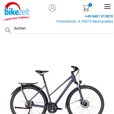
MEIN KONTO
Zum
Inhalt
+49 9401 913870
springen
Pommernstr. 4, 93073 Neutraubling
Search
Zum
Ende
der
Bildgalerie
springen