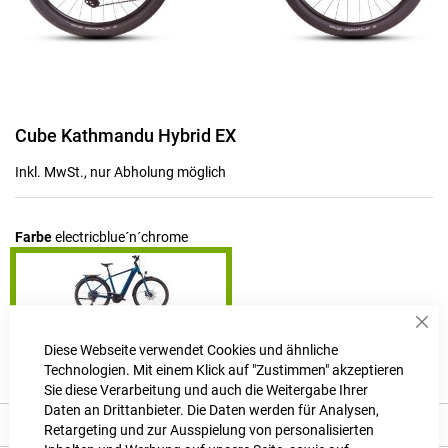
Zum
Cube Kathmandu Hybrid EX
Anfang
der
Inkl. MwSt., nur Abholung möglich
Bildgalerie
springen
Farbe
electricblue´n´chrome
Sch
Produktanfrage stellen
Diese Webseite verwendet Cookies und ähnliche
Technologien. Mit einem Klick auf "Zustimmen" akzeptieren
Sie diese Verarbeitung und auch die Weitergabe Ihrer
Daten an Drittanbieter. Die Daten werden für Analysen,
Produkt Details
Retargeting und zur Ausspielung von personalisierten