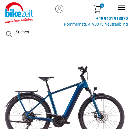
MEIN KONTO
Zum
Inhalt
+49 9401 913870
springen
Pommernstr. 4, 93073 Neutraubling
Search
Zum
Ende
der
Bildgalerie
springen