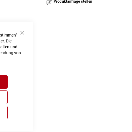
Produktanfrage stellen
ustimmen"
Schließen
er. Die
halten und
rwendung von
h