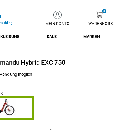
0
raubling
MEIN KONTO
WARENKORB
Zum
Inhalt
KLEIDUNG
SALE
MARKEN
springen
hmandu Hybrid EXC 750
r Abholung möglich
ck