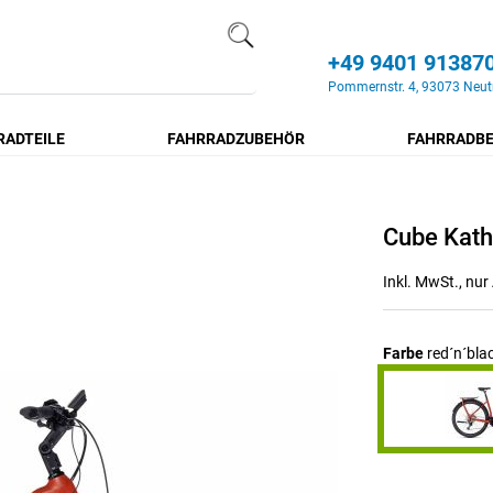
+49 9401 91387
Search
Pommernstr. 4, 93073 Neut
RADTEILE
FAHRRADZUBEHÖR
FAHRRADBE
Cube Kat
Inkl. MwSt., nu
Farbe
red´n´bla