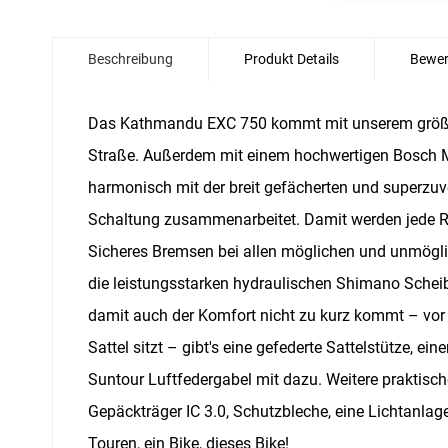
Zum
Anfang
Beschreibung
Produkt Details
Bewer
der
Bildgalerie
springen
Das Kathmandu EXC 750 kommt mit unserem größte
Straße. Außerdem mit einem hochwertigen Bosch Mo
harmonisch mit der breit gefächerten und superz
Schaltung zusammenarbeitet. Damit werden jede Ro
Sicheres Bremsen bei allen möglichen und unmögl
die leistungsstarken hydraulischen Shimano Schei
damit auch der Komfort nicht zu kurz kommt – vor
Sattel sitzt – gibt's eine gefederte Sattelstütze, ei
Suntour Luftfedergabel mit dazu. Weitere praktische 
Gepäckträger IC 3.0, Schutzbleche, eine Lichtanlage
Touren, ein Bike, dieses Bike!