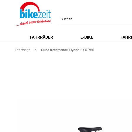
Search
FAHRRÄDER
E-BIKE
FAHR
Startseite
Cube Kathmandu Hybrid EXC 750
Zum
Ende
der
Bildgalerie
springen