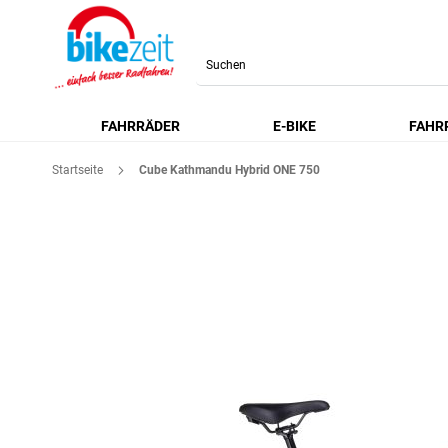
Search
FAHRRÄDER
E-BIKE
FAHR
Startseite
Cube Kathmandu Hybrid ONE 750
Zum
Ende
der
Bildgalerie
springen