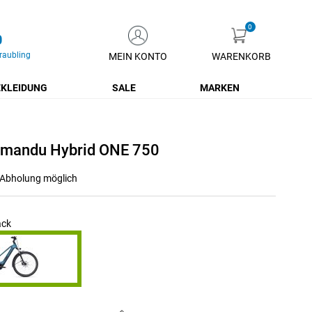
0
raubling
MEIN KONTO
WARENKORB
Zum
Inhalt
KLEIDUNG
SALE
MARKEN
springen
hmandu Hybrid ONE 750
r Abholung möglich
ack