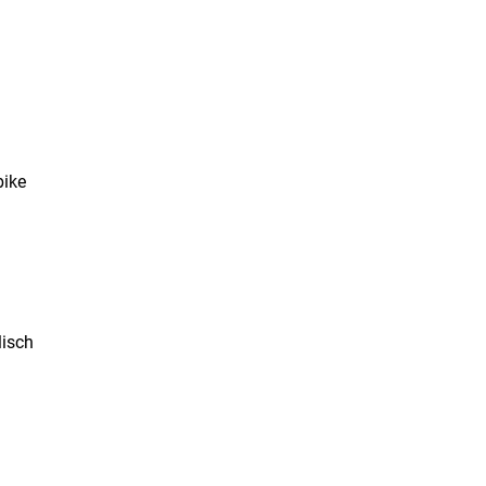
bike
isch