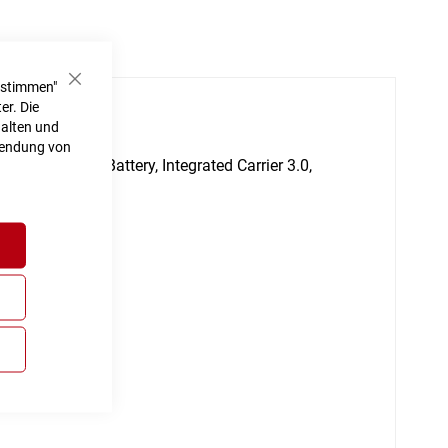
ustimmen"
Schließen
er. Die
halten und
rwendung von
ly Integrated Battery, Integrated Carrier 3.0,
h