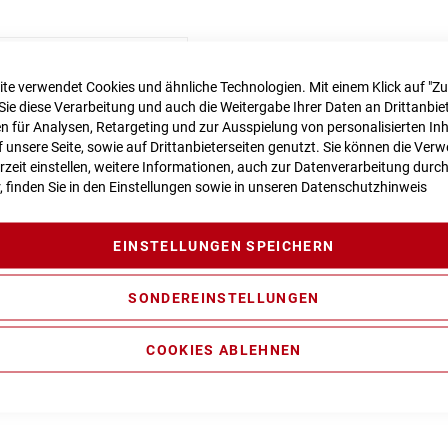
n zur Produktsicherheit
te verwendet Cookies und ähnliche Technologien. Mit einem Klick auf "Z
Sie diese Verarbeitung und auch die Weitergabe Ihrer Daten an Drittanbiet
 für Analysen, Retargeting und zur Ausspielung von personalisierten In
unsere Seite, sowie auf Drittanbieterseiten genutzt. Sie können die Ve
ty Casting Technology, Efficient Comfort Geometry, Boost148, Ful
rzeit einstellen, weitere Informationen, auch zur Datenverarbeitung durc
Routing, 1.5 Headtube (EE: Tapered Headtube)
r, finden Sie in den Einstellungen sowie in unseren
Datenschutzhinweis
 100mm
EINSTELLUNGEN SPEICHERN
ance CX Generation 4 (85Nm) Cruise (250Watt), Smart System
SONDEREINSTELLUNGEN
COOKIES ABLEHNEN