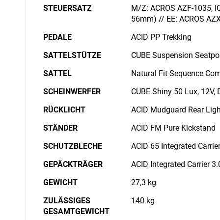
STEUERSATZ
M/Z: ACROS AZF-1035, ICR
56mm) // EE: ACROS AZX-
PEDALE
ACID PP Trekking
SATTELSTÜTZE
CUBE Suspension Seatpo
SATTEL
Natural Fit Sequence Com
SCHEINWERFER
CUBE Shiny 50 Lux, 12V, 
RÜCKLICHT
ACID Mudguard Rear Ligh
STÄNDER
ACID FM Pure Kickstand
SCHUTZBLECHE
ACID 65 Integrated Carrier
GEPÄCKTRÄGER
ACID Integrated Carrier 3
GEWICHT
27,3 kg
ZULÄSSIGES
140 kg
GESAMTGEWICHT