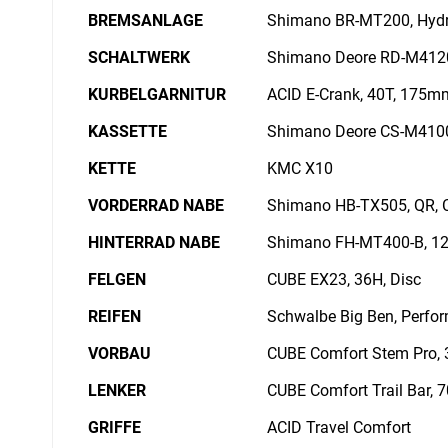
BREMSANLAGE
Shimano BR-MT200, Hydr.
SCHALTWERK
Shimano Deore RD-M4120
KURBELGARNITUR
ACID E-Crank, 40T, 175
KASSETTE
Shimano Deore CS-M4100
KETTE
KMC X10
VORDERRAD NABE
Shimano HB-TX505, QR, C
HINTERRAD NABE
Shimano FH-MT400-B, 12
FELGEN
CUBE EX23, 36H, Disc
REIFEN
Schwalbe Big Ben, Perfor
VORBAU
CUBE Comfort Stem Pro, 
LENKER
CUBE Comfort Trail Bar,
GRIFFE
ACID Travel Comfort