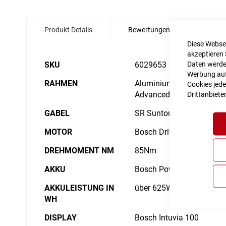
Zum
Anfang
Produkt Details
Bewertungen
Angabe
der
Bildgalerie
Diese Websei
springen
akzeptieren 
Details
Daten werden
SKU
6029653
Werbung auf 
RAHMEN
Aluminium Superlite, Gravi
Cookies jede
Advanced Internal Cable 
Drittanbiete
GABEL
SR Suntour NVX30 Coil,
MOTOR
Bosch Drive Unit Perform
DREHMOMENT NM
85Nm
AKKU
Bosch PowerTube 750
AKKULEISTUNG IN
über 625Wh
WH
DISPLAY
Bosch Intuvia 100