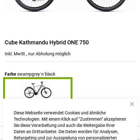
Zum
Cube Kathmandu Hybrid ONE 750
Anfang
der
Inkl. MwSt., nur Abholung möglich
Bildgalerie
springen
Farbe
swampgrey´n´black
Sch
Produktanfrage stellen
Diese Webseite verwendet Cookies und ähnliche
Technologien. Mit einem Klick auf "Zustimmen" akzeptieren
Sie diese Verarbeitung und auch die Weitergabe Ihrer
Daten an Drittanbieter. Die Daten werden für Analysen,
Beschreibung
Retargeting und zur Ausspielung von personalisierten