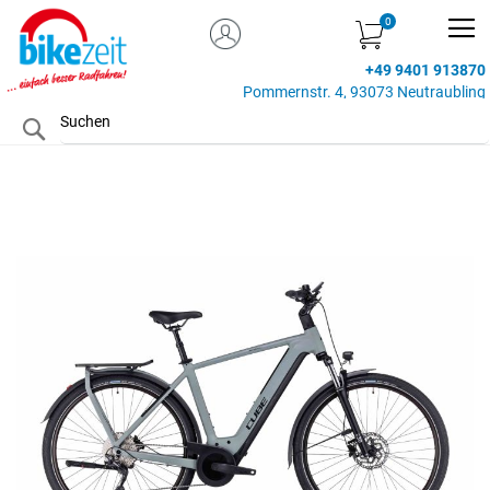
MEIN KONTO
Zum
Inhalt
+49 9401 913870
springen
Pommernstr. 4, 93073 Neutraubling
Search
Zum
Ende
der
Bildgalerie
springen