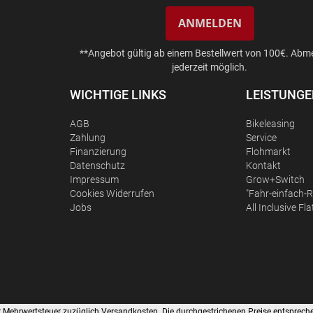
ANMELDEN
**Angebot gültig ab einem Bestellwert von 100€. Abm
jederzeit möglich.
WICHTIGE LINKS
LEISTUNG
AGB
Bikeleasing
Zahlung
Service
Finanzierung
Flohmarkt
Datenschutz
Kontakt
Impressum
Grow+Switch
Сookies Widerrufen
"Fahr-einfach-R
Jobs
All Inclusive Fla
cher Mehrwertsteuer zuzüglich Versandkosten. Die durchgestrichenen Preise entsprech