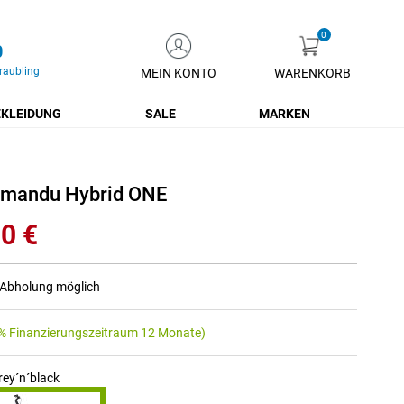
0
raubling
MEIN KONTO
WARENKORB
Zum
Inhalt
KLEIDUNG
SALE
MARKEN
springen
hmandu Hybrid ONE
0 €
r Abholung möglich
% Finanzierungszeitraum 12 Monate)
ey´n´black