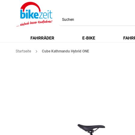
Search
FAHRRÄDER
E-BIKE
FAHR
Startseite
Cube Kathmandu Hybrid ONE
Zum
Ende
der
Bildgalerie
springen