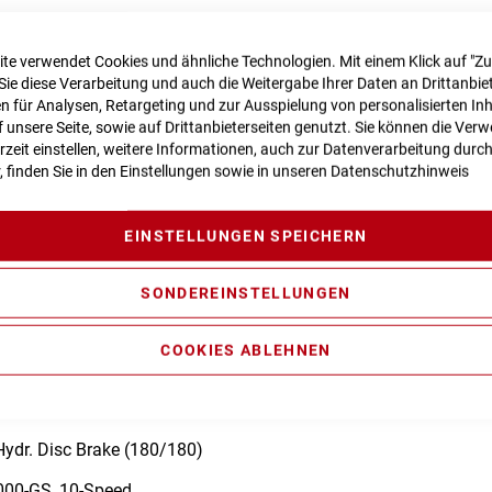
te verwendet Cookies und ähnliche Technologien. Mit einem Klick auf "Z
n zur Produktsicherheit
Sie diese Verarbeitung und auch die Weitergabe Ihrer Daten an Drittanbiet
 für Analysen, Retargeting und zur Ausspielung von personalisierten In
unsere Seite, sowie auf Drittanbieterseiten genutzt. Sie können die Ve
rzeit einstellen, weitere Informationen, auch zur Datenverarbeitung durc
r, finden Sie in den Einstellungen sowie in unseren
Datenschutzhinweis
ravity Casting Technology, Efficient Comfort Geometry, Boost148, 
le Routing, 1.5 Headtube
EINSTELLUNGEN SPEICHERN
O Air, Tapered, 15x110mm, 100mm
formance Line CX, Smart System
SONDEREINSTELLUNGEN
COOKIES ABLEHNEN
 Integrated Display
dr. Disc Brake (180/180)
00-GS, 10-Speed