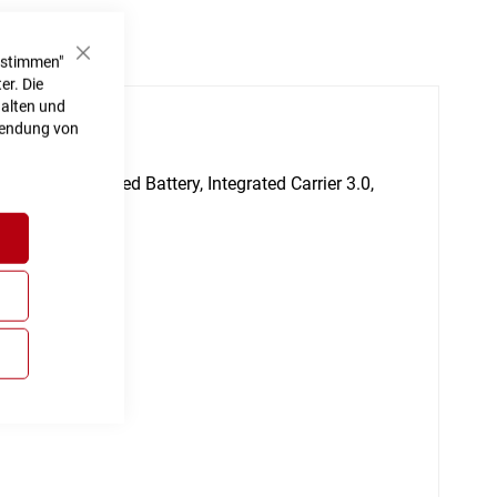
ustimmen"
Schließen
er. Die
halten und
rwendung von
h
Fully Integrated Battery, Integrated Carrier 3.0,