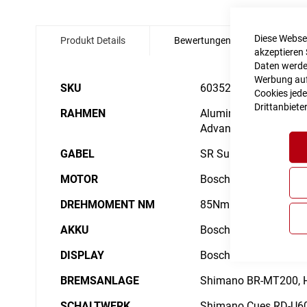
Zum
Anfang
Diese Websei
Produkt Details
Bewertungen
Angabe
der
akzeptieren 
Bildgalerie
Daten werden
springen
Werbung auf 
Details
SKU
6035212
Cookies jede
Drittanbiete
RAHMEN
Aluminium Superlite, G
Advanced Internal Cab
GABEL
SR Suntour NX1-32 L
MOTOR
Bosch Drive Unit Per
DREHMOMENT NM
85Nm
AKKU
Bosch PowerTube
DISPLAY
Bosch Purion 200 with
BREMSANLAGE
Shimano BR-MT200, Hy
SCHALTWERK
Shimano Cues RD-U60