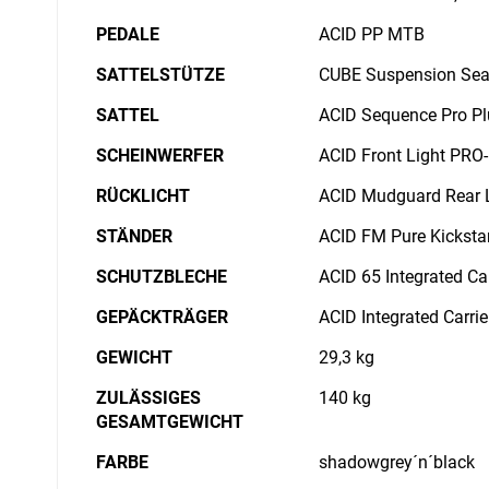
PEDALE
ACID PP MTB
SATTELSTÜTZE
CUBE Suspension Sea
SATTEL
ACID Sequence Pro Pl
SCHEINWERFER
ACID Front Light PRO-
RÜCKLICHT
ACID Mudguard Rear L
STÄNDER
ACID FM Pure Kickst
SCHUTZBLECHE
ACID 65 Integrated Car
GEPÄCKTRÄGER
ACID Integrated Carri
GEWICHT
29,3 kg
ZULÄSSIGES
140 kg
GESAMTGEWICHT
FARBE
shadowgrey´n´black