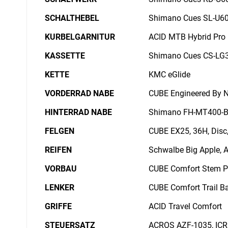
SCHALTHEBEL
Shimano Cues SL-U600
KURBELGARNITUR
ACID MTB Hybrid Pro
KASSETTE
Shimano Cues CS-LG3
KETTE
KMC eGlide
VORDERRAD NABE
CUBE Engineered By 
HINTERRAD NABE
Shimano FH-MT400-B,
FELGEN
CUBE EX25, 36H, Disc
REIFEN
Schwalbe Big Apple, A
VORBAU
CUBE Comfort Stem Pr
LENKER
CUBE Comfort Trail B
GRIFFE
ACID Travel Comfort
STEUERSATZ
ACROS AZF-1035, ICR 