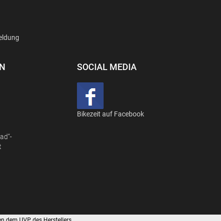
eldung
EN
SOCIAL MEDIA
Bikezeit auf Facebook
ad“-
t
en dem UVP des Herstellers.