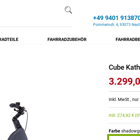
+49 9401 91387
Search
Pommernstr. 4, 93073 Neut
RADTEILE
FAHRRADZUBEHÖR
FAHRRADBE
Cube Kat
3.299,0
Inkl. MwSt., nu
mtl.
274,92
€
(0
Farbe
shadowgr