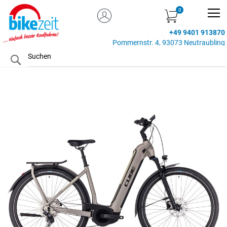
MEIN KONTO
Zum
Inhalt
+49 9401 913870
springen
Pommernstr. 4, 93073 Neutraubling
Search
Zum
Ende
der
Bildgalerie
springen