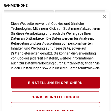
RAHMENHÖHE
54 cm / M
46 cm / XS
Sch
Diese Webseite verwendet Cookies und ähnliche
58 cm / L
Technologien. Mit einem Klick auf "Zustimmen" akzeptieren
Sie diese Verarbeitung und auch die Weitergabe Ihrer
Daten an Drittanbieter. Die Daten werden für Analysen,
Retargeting und zur Ausspielung von personalisierten
IN DEN WARENKORB
Inhalten und Werbung auf unsere Seite, sowie auf
Drittanbieterseiten genutzt. Sie können die Verwendung
von Cookies jederzeit einstellen, weitere Informationen,
auch zur Datenverarbeitung durch Drittanbieter, finden Sie
PROBEFAHRT VEREINBAREN
in den Einstellungen sowie in unseren
Datenschutzhinweis
Vergleichsliste:
hinzufügen
|
ansehen
EINSTELLUNGEN SPEICHERN
Produktanfrage stellen
Extra Schutz? Jetzt Tarife entdecken!
SONDEREINSTELLUNGEN