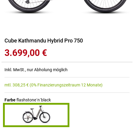
Zum
Cube Kathmandu Hybrid Pro 750
Anfang
3.699,00 €
der
Bildgalerie
springen
Inkl. MwSt., nur Abholung möglich
mtl.
308,25
€
(0% Finanzierungszeitraum 12 Monate)
Farbe
flashstone´n´black