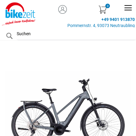
MEIN KONTO
Zum
Inhalt
+49 9401 913870
springen
Pommernstr. 4, 93073 Neutraubling
Search
Zum
Ende
der
Bildgalerie
springen