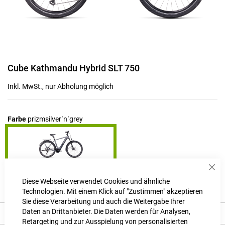
Zum
Cube Kathmandu Hybrid SLT 750
Anfang
der
Inkl. MwSt., nur Abholung möglich
Bildgalerie
springen
Farbe
prizmsilver´n´grey
Sch
Produktanfrage stellen
Diese Webseite verwendet Cookies und ähnliche
Technologien. Mit einem Klick auf "Zustimmen" akzeptieren
Sie diese Verarbeitung und auch die Weitergabe Ihrer
Daten an Drittanbieter. Die Daten werden für Analysen,
Beschreibung
Retargeting und zur Ausspielung von personalisierten