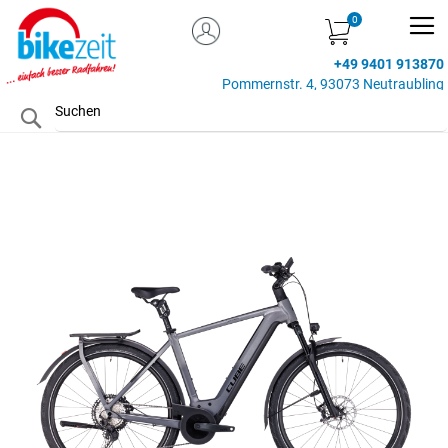
MEIN KONTO
Zum
Inhalt
+49 9401 913870
springen
Pommernstr. 4, 93073 Neutraubling
Search
Zum
Ende
der
Bildgalerie
springen