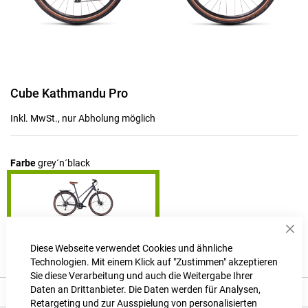
Zum
Cube Kathmandu Pro
Anfang
der
Inkl. MwSt., nur Abholung möglich
Bildgalerie
springen
Farbe
grey´n´black
Sch
Produktanfrage stellen
Diese Webseite verwendet Cookies und ähnliche
Technologien. Mit einem Klick auf "Zustimmen" akzeptieren
Sie diese Verarbeitung und auch die Weitergabe Ihrer
Daten an Drittanbieter. Die Daten werden für Analysen,
Beschreibung
Retargeting und zur Ausspielung von personalisierten