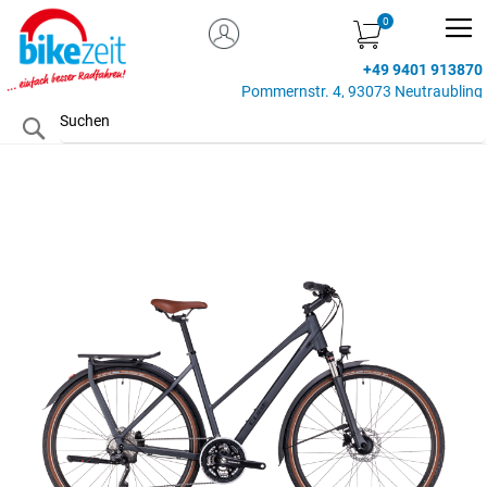
MEIN KONTO
Zum
Inhalt
+49 9401 913870
springen
Pommernstr. 4, 93073 Neutraubling
Search
Zum
Ende
der
Bildgalerie
springen