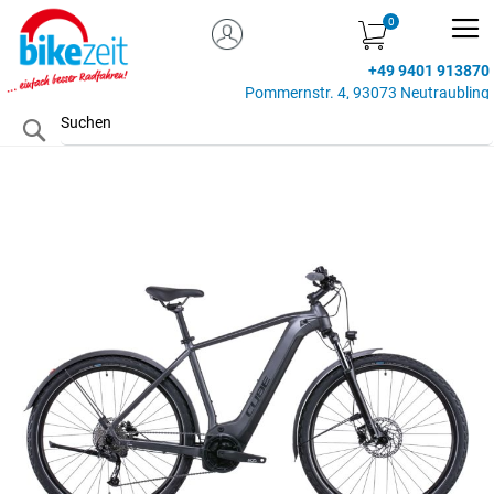
MEIN KONTO
Zum
Inhalt
+49 9401 913870
springen
Pommernstr. 4, 93073 Neutraubling
Search
Zum
Ende
der
Bildgalerie
springen